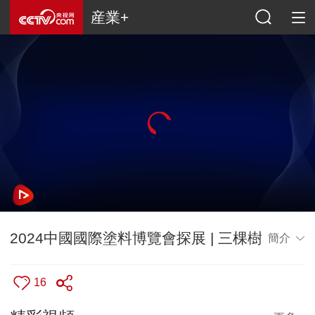
産業+
2024中國國際塗料博覽會探展 | 三棵樹
簡介
16