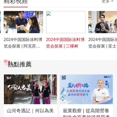
精彩視頻
更多 >
00:08:28
00:09:19
00:04:43
2024中国国际涂料博
2024中国国际涂料博
2024中国国际
览会探展 | 阿克苏诺
览会探展 | 三棵树
览会探展 | 亚士
贝尔
熱點推薦
山河奇遇記｜何以為美
寵業觀察 | 從高階營養