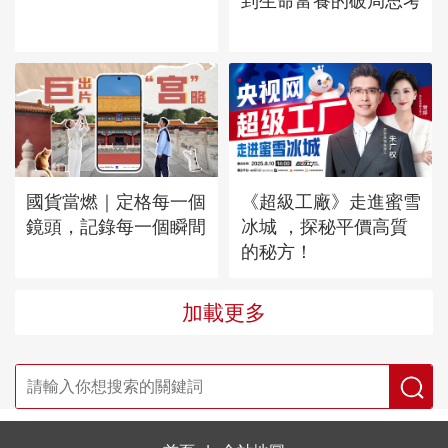
到生命富養的破局思考
國貨當燃｜定格每一個
《超級工廠》走進蜜雪
鏡頭，記錄每一個瞬間
冰城 ，探秘平價高質
的秘方！
加載更多