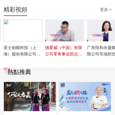
精彩視頻
更多 >
00:09:55
00:10:29
00:08:27
亚士创能科技（上
德爱威（中国）有限
广东恒和永盛
海）股份有限公司品
公司零售事业部总经
限公司市场部
牌市场部总监 华海 |
理 赵波 | 2024中国国
曾绮文 | 202
2024中国国际涂料博
际涂料博览会
际涂料博览会
熱點推薦
览会