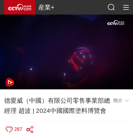
産業+
德愛威（中國）有限公司零售事業部總
簡介
經理 趙波 | 2024中國國際塗料博覽會
287