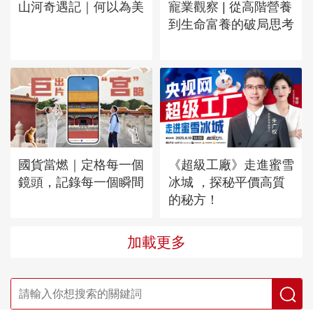
山河奇遇記｜何以為美
寵業觀察 | 從高階營養
到生命富養的破局思考
國貨當燃｜定格每一個
《超級工廠》走進蜜雪
鏡頭，記錄每一個瞬間
冰城 ，探秘平價高質
的秘方！
加載更多