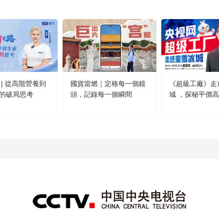
 | 從高階營養到
國貨當燃｜定格每一個鏡
《超級工廠》走
的破局思考
頭，記錄每一個瞬間
城 ，探秘平價
方！