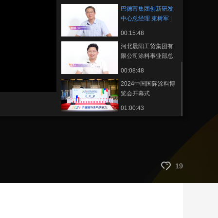
览会
巴德富集团创新研发
藝術
汽車
數智
5G
産業+
中心总经理 束树军 |
2024中国国际涂料博
時尚
天氣
才藝
網展
央央好物
00:15:48
览会
河北晨阳工贸集团有
限公司涂料事业部总
经理 周泽华 | 2024中
00:08:48
国国际涂料博览会
2024中国国际涂料博
览会开幕式
01:00:43
19