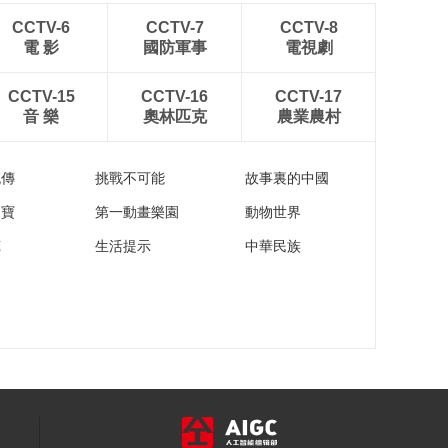
CCTV-6
CCTV-7
CCTV-8
電 影
國防軍事
電視劇
CCTV-15
CCTV-16
CCTV-17
音 樂
奧林匹克
農業農村
流傳
挑戰不可能
故事裏的中國
家寶
第一動畫樂園
動物世界
苑
生活提示
中華民族