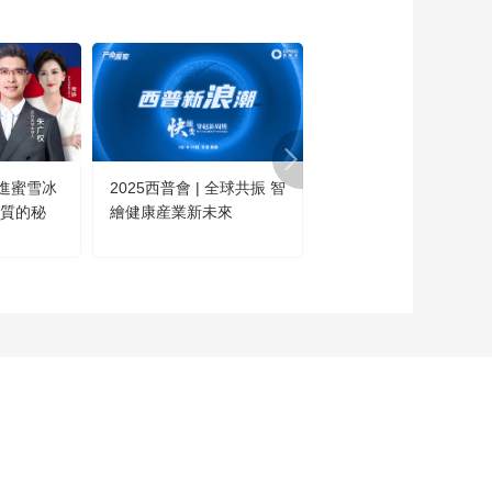
進蜜雪冰
2025西普會 | 全球共振 智
這不是科幻·是今日的中
高質的秘
繪健康産業新未來
國！