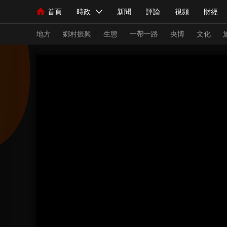
首頁
時政
新聞
評論
視頻
財經
人民領袖習近平
直播
海外頻道
片庫
iPanda
欄目大全
聯播+
English
中國領導人
節目單
Монгол
聽音
央視快評
微視頻
習
地方
鄉村振興
生態
一帶一路
央博
文化
總台春晚
網絡春晚
共産黨員網
秧紀錄
新聞
國內
國際
評論
經濟
軍事
人民領袖習近平
聯播+
熱解讀
天天學習
視頻
小央視頻
小央直播
直播中國
熊貓
現場
前線
比劃
快看
藍海中國
新兵
體育
直播
競猜
2026年世界盃
2026
VIP會員
CCTV奧林匹克頻道
生活體育大會