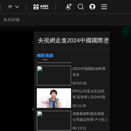
德爱威（中国）有限
览会
中
公司零售事业部总经
理 赵波 | 2024中国国
00:10:29
际涂料博览会
央央好物
广东恒和永盛集团有
限公司市场部负责人
曾绮文 | 2024中国国
00:08:27
央視網走進2024中國國際塗
际涂料博览会
巴德富集团创新研
正在播放
阿克苏诺贝尔中国及
发中心总经理 束树军 | 2024中
北亚区总裁 郭振华 |
国国际涂料博览会
精彩視頻
料博覽會
2024中国国际涂料博
收藏
00:07:32
览会
2024中国国际涂料博
览会
00:02:09
PPG公司亚太区总经
理 延彩明 | 2024中国
国际涂料博览会
00:11:45
润泰新材料股份有限
合體育
亞冬會
公司副总经理 卢小松 |
2024中国国际涂料博
00:13:51