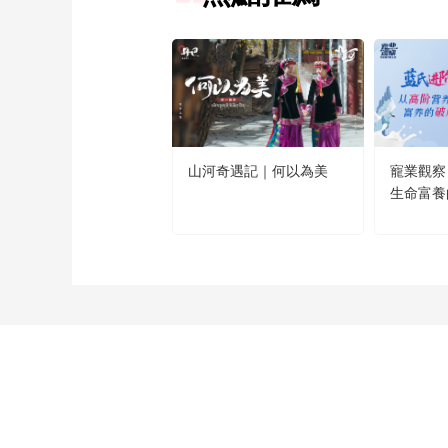
山河奇遇記｜何以為美
寵業觀察
生命富養