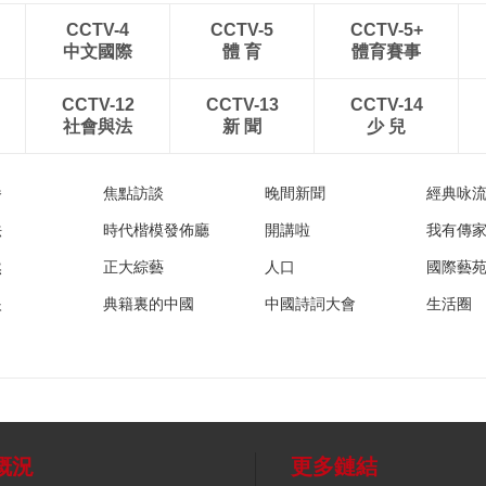
CCTV-4
CCTV-5
CCTV-5+
中文國際
體 育
體育賽事
CCTV-12
CCTV-13
CCTV-14
社會與法
新 聞
少 兒
播
焦點訪談
晚間新聞
經典咏
法
時代楷模發佈廳
開講啦
我有傳
然
正大綜藝
人口
國際藝
眼
典籍裏的中國
中國詩詞大會
生活圈
概況
更多鏈結