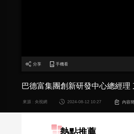
財經
教育
鄉村振興
生態環境
一帶一路
大國智造
大國展會
大國保險
雲頂對話
CCTV.節目官網
直播
節目單
欄目
片庫
分享
手機看
巴德富集團創新研發中心總經理 束
來源 : 央視網
2024-08-12 10:27
內容
熱點推薦