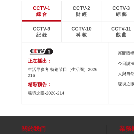
CCTV-1
CCTV-2
CCTV-3
綜 合
財 經
綜 藝
CCTV-9
CCTV-10
CCTV-11
紀 錄
科 教
戲 曲
新聞聯
正在播出：
今日説
生活早参考-特别节目（生活圈）2026-
人與自
216
秘境之
精彩预告：
秘境之眼-2026-214
關於我們
業務