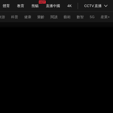
體育
教育
熊貓
直播中國
4K
CCTV.直播
式妙語
主持人
下載央視影音
熱解讀
天天學習
旅游
科普
健康
樂齡
閱讀
藝術
數智
5G
産業+
紀錄片網
國家大劇院
大型活動
科技
法治
文娛
人物
公益
圖片
習式妙語
央視快評
央視網評
光華銳評
鋒面
頻道
VR/AR
4K專區
全景新聞
請入列
人生第一次
人生第二次
年冬奧會
CBA
NBA
中超
國足
國際足球
網球
綜
體育江湖
文化體育
冰雪道路
足球道路