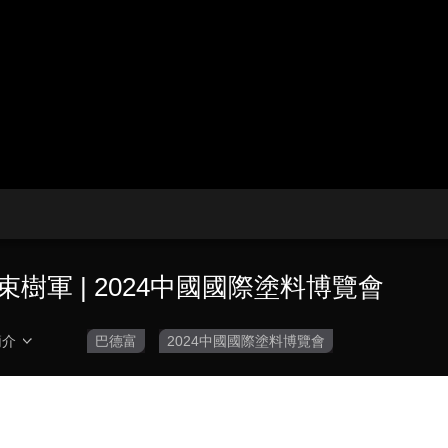
央博
非遺
文化
旅游
科普
健康
樂齡
閱讀
雲起
超級工廠
智敬中國
全民健康
顏選攻略
海洋
熱播榜
總台企業白名單
樹軍 | 2024中國國際塗料博覽會
簡介
巴德富
2024中國國際塗料博覽會