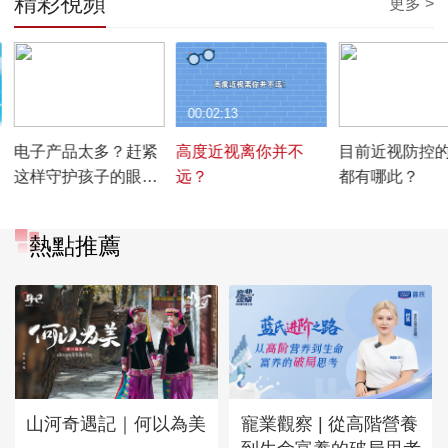
精彩視頻
更多 >
00:01:08
00:02:13
00:02:34
电子产品太多？赶紧
高度近视离你并不
目前近视防控
这样守护孩子的眼
远？
都有哪此？
睛！
熱點推薦
山河奇遇記｜何以為美
寵業觀察 | 從高階營養