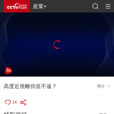
産業+
高度近視離你並不遠？
簡介
14