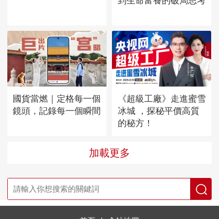
到生命富養的破局思考
國貨當燃｜定格每一個
《超級工廠》走進蜜雪
鏡頭，記錄每一個瞬間
冰城 ，探秘平價高質
的秘方！
加載更多