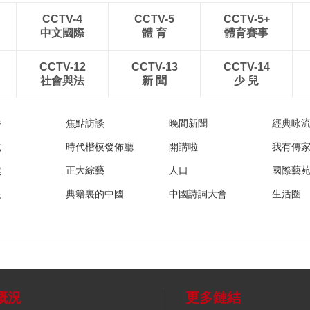
CCTV-4
CCTV-5
CCTV-5+
中文國際
體 育
體育賽事
CCTV-12
CCTV-13
CCTV-14
社會與法
新 聞
少 兒
播
焦點訪談
晚間新聞
經典咏
法
時代楷模發佈廳
開講啦
我有傳
然
正大綜藝
人口
國際藝
眼
典籍裏的中國
中國詩詞大會
生活圈
概況
更多鏈結