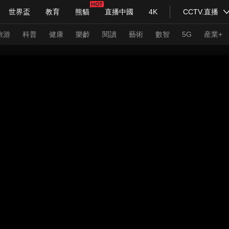
世界盃
教育
熊貓
直播中國
4K
CCTV.直播
式妙語
主持人
下載央視影音
熱解讀
天天學習
旅游
科普
健康
樂齡
閱讀
藝術
數智
5G
産業+
紀錄片網
國家大劇院
大型活動
科技
法治
文娛
人物
公益
圖片
習式妙語
央視快評
央視網評
光華銳評
鋒面
頻道
VR/AR
4K專區
全景新聞
請入列
人生第一次
人生第二次
年冬奧會
CBA
NBA
中超
國足
國際足球
網球
綜
體育江湖
文化體育
冰雪道路
足球道路