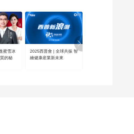
00:00:57
1个动作缓解肠胃不适
00:01:16
健康能量站 | 肝癌防治
专家说
進蜜雪冰
2025西普會 | 全球共振 智
這不是科幻·是今日的中
00:10:36
高質的秘
繪健康産業新未來
國！
全国爱发日 | 关注头皮
健康，拒绝“秃”如其来
00:05:50
专利引领，孕育未来
——蒙牛瑞哺恩发布
专利亲和配方新研究
00:05:00
成果
只有胖子才会患上脂
肪肝？
00:00:14