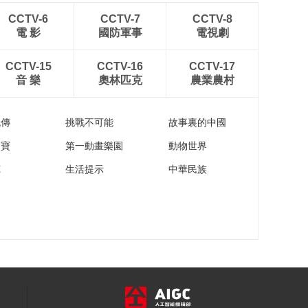
哪类人群比较容易得
肝癌？
CCTV-6
CCTV-7
CCTV-8
電 影
國防軍事
電視劇
00:01:04
脸色发黄就一定是得
CCTV-15
CCTV-16
CCTV-17
了肝脏疾病吗？
音 樂
奧林匹克
農業農村
00:00:16
肝硬化的人都会发展
成肝癌吗？
流傳
挑戰不可能
故事裏的中國
00:00:19
家寶
第一動畫樂園
動物世界
喝红酒就不会伤肝，
苑
生活提示
中華民族
这样对吗？
00:00:17
【全民营养周】长期
食用大豆可以改善毛
囊预防脱发
00:01:00
【全民营养周】大豆
异黄酮不致癌反而抗
癌
00:01:19