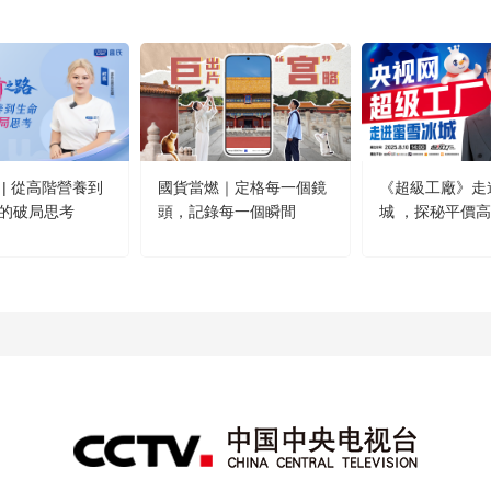
 | 從高階營養到
國貨當燃｜定格每一個鏡
《超級工廠》走
的破局思考
頭，記錄每一個瞬間
城 ，探秘平價
方！