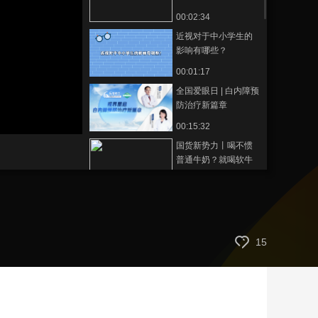
00:02:34
藝術
汽車
數智
5G
産業+
近视对于中小学生的
時尚
天氣
才藝
網展
央央好物
影响有哪些？
00:01:17
全国爱眼日 | 白内障预
防治疗新篇章
00:15:32
国货新势力丨喝不惯
普通牛奶？就喝软牛
奶
00:05:43
晒太阳二三十分钟就
够了
00:00:51
15
警惕！肠癌早期信号1
个生活细节不容忽视
00:01:28
1款代茶饮去肾火