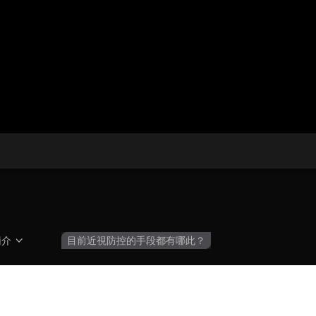
央博
非遺
文化
旅游
科普
健康
樂齡
閱讀
雲起
超級工廠
智敬中國
全民健康
顏選攻略
海洋
收視榜
總台企業白名單
簡介
目前近視防控的手段都有哪此？