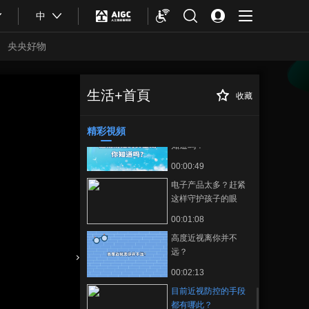
00:02:23
中
学校和家庭选择电子
产品有什么要求？
央央好物
00:01:55
家长要重视：这几类
孩子要及早防控近
生活+首頁
收藏
目前近视防控的手
正在播放
视！
00:01:09
段都有哪此？
精彩視頻
近视防控的黄金期你
知道吗？
00:00:49
电子产品太多？赶紧
这样守护孩子的眼
睛！
00:01:08
高度近视离你并不
远？
合體育
亞冬會
00:02:13
目前近视防控的手段
都有哪此？