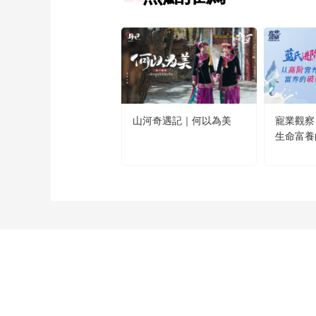
山河奇遇記｜何以為美
寵業觀察
生命富養