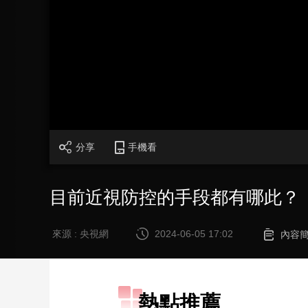
財經
教育
鄉村振興
生態環境
一帶一路
大國智造
大國展會
大國保險
雲頂對話
CCTV.節目官網
直播
節目單
欄目
片庫
分享
手機看
目前近視防控的手段都有哪此？
來源 : 央視網
2024-06-05 17:02
內容
熱點推薦