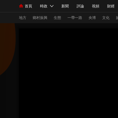
首頁
時政
新聞
評論
視頻
財經
人民領袖習近平
直播
海外頻道
片庫
iPanda
欄目大全
聯播+
English
中國領導人
節目單
Монгол
聽音
央視快評
微視頻
習
地方
鄉村振興
生態
一帶一路
央博
文化
總台春晚
網絡春晚
共産黨員網
秧紀錄
新聞
國內
國際
評論
經濟
軍事
人民領袖習近平
聯播+
熱解讀
天天學習
視頻
小央視頻
小央直播
直播中國
熊貓
現場
前線
比劃
快看
藍海中國
新兵
體育
直播
競猜
2026年世界盃
2026
VIP會員
CCTV奧林匹克頻道
生活體育大會