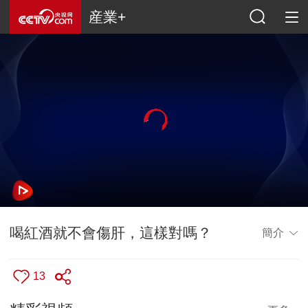
産業+
喝紅酒就不會傷肝，這樣對嗎？
簡介
13