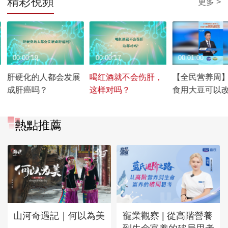
精彩視頻
更多 >
00:00:19
00:00:17
00:01:00
肝硬化的人都会发展
喝红酒就不会伤肝，
【全民营养周
成肝癌吗？
这样对吗？
食用大豆可以
囊预防脱发
熱點推薦
山河奇遇記｜何以為美
寵業觀察 | 從高階營養