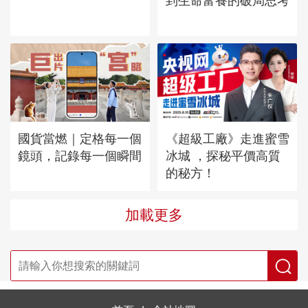
到生命富養的破局思考
國貨當燃｜定格每一個
《超級工廠》走進蜜雪
鏡頭，記錄每一個瞬間
冰城 ，探秘平價高質
的秘方！
加載更多