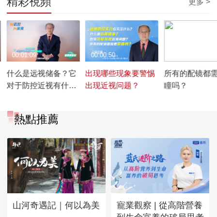
精彩視頻
更多 >
00:01:09
00:00:50
00:00:43
什么是远视储备？它
出现哪些现象要警惕
所有的配镜都
对于防控近视有什么
出现近视问题？
瞳吗？
意义？
熱點推薦
山河奇遇記｜何以為美
寵業觀察 | 從高階營養