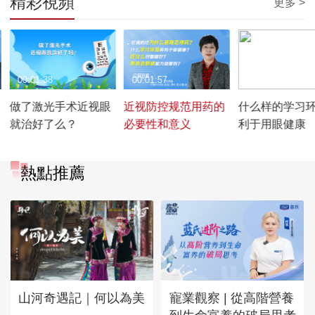
精彩視頻
更多 >
00:01:38
00:01:57
00:01:25
做了激光手术近视眼
近视防控规范用药的
什么样的学习
就治好了么？
必要性和意义
利于用眼健康
熱點推薦
山河奇遇記｜何以為美
寵業觀察 | 從高階營養