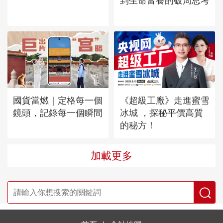
到生命富養的破局思考
國貨當燃｜定格每一個
《超級工廠》走進蜜雪
鏡頭，記錄每一個瞬間
冰城 ，探秘平價高質
的秘方！
加載更多