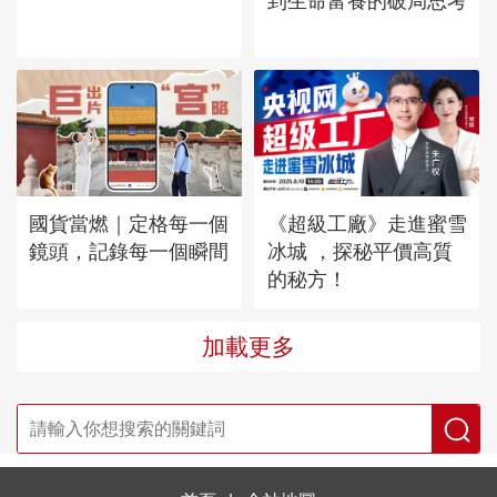
到生命富養的破局思考
國貨當燃｜定格每一個
《超級工廠》走進蜜雪
鏡頭，記錄每一個瞬間
冰城 ，探秘平價高質
的秘方！
加載更多