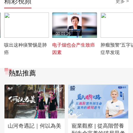
精彩視頻
更多 >
00:00:31
00:01:26
00:03:36
咳出这种痰警惕是肺
电子烟也会产生致癌
肿瘤预警“五字诀
癌
因素
症早发现
熱點推薦
山河奇遇記｜何以為美
寵業觀察 | 從高階營養