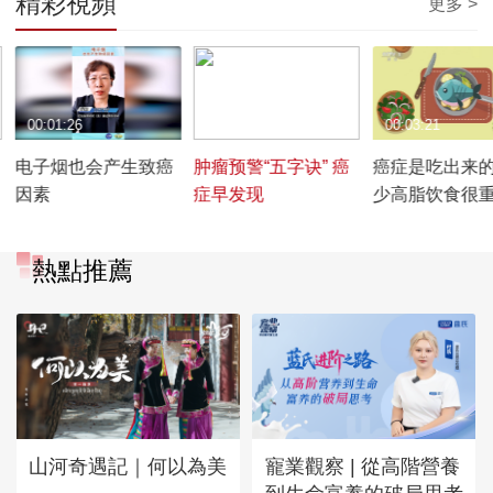
精彩視頻
更多 >
00:01:26
00:03:36
00:03:21
电子烟也会产生致癌
肿瘤预警“五字诀” 癌
癌症是吃出来
因素
症早发现
少高脂饮食很
熱點推薦
山河奇遇記｜何以為美
寵業觀察 | 從高階營養