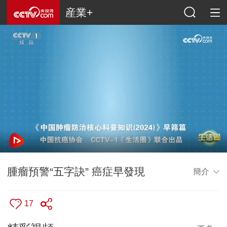
産業+
腫瘤預警“五字訣” 癌症早發現
簡介
17