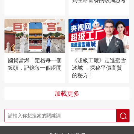
到生命富養的破局思考
國貨當燃｜定格每一個
《超級工廠》走進蜜雪
鏡頭，記錄每一個瞬間
冰城 ，探秘平價高質
的秘方！
加載更多