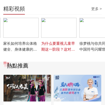
精彩視頻
更多 >
00:01:37
00:01:29
00:01:43
家长如何培养出体格
为什么要重视儿童早
徐梦桃与你共
健全、身体健康的孩
期这一阶段？这对儿
中国符号闪耀
子？
童一生有怎样的影
响？
熱點推薦