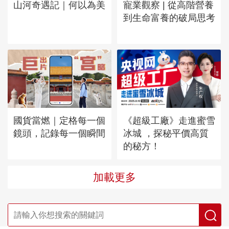
山河奇遇記｜何以為美
寵業觀察 | 從高階營養
到生命富養的破局思考
國貨當燃｜定格每一個
《超級工廠》走進蜜雪
鏡頭，記錄每一個瞬間
冰城 ，探秘平價高質
的秘方！
加載更多