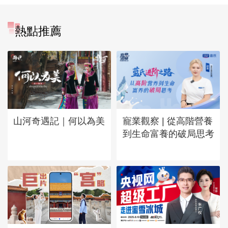
熱點推薦
山河奇遇記｜何以為美
寵業觀察 | 從高階營養
到生命富養的破局思考