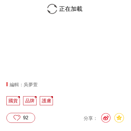
正在加載
編輯：吳夢萱
國貨
品牌
護膚
92
分享：