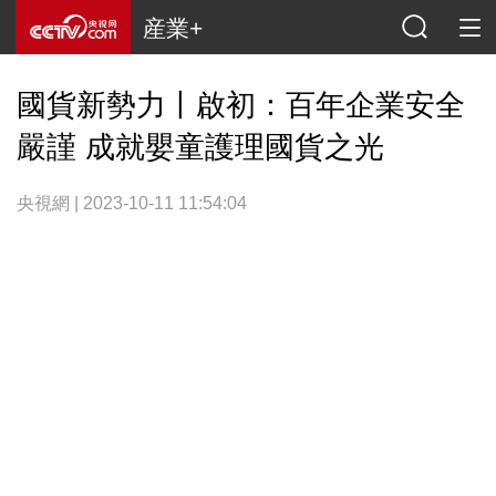
産業+
國貨新勢力丨啟初：百年企業安全
嚴謹 成就嬰童護理國貨之光
央視網 | 2023-10-11 11:54:04