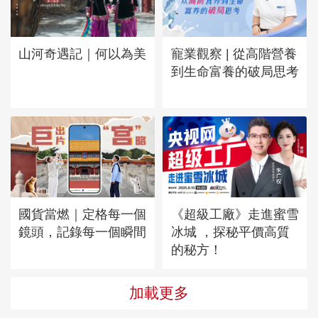
山河奇遇記｜何以為美
寵業觀察 | 從高階營養
到生命富養的破局思考
國貨當燃｜定格每一個
《超級工廠》走進蜜雪
鏡頭，記錄每一個瞬間
冰城 ，探秘平價高質
的秘方！
加載更多