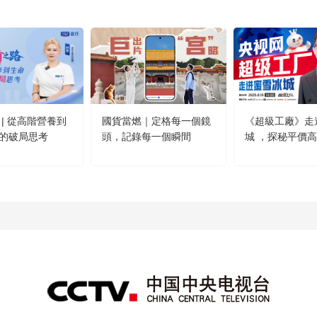
 | 從高階營養到
國貨當燃｜定格每一個鏡
《超級工廠》走
的破局思考
頭，記錄每一個瞬間
城 ，探秘平價
方！