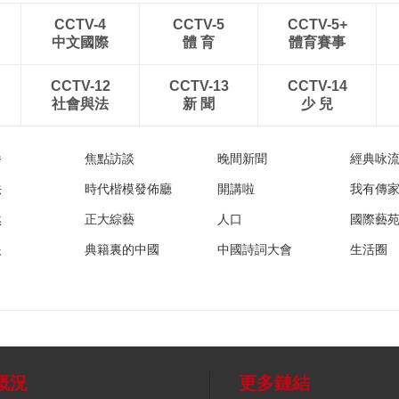
CCTV-4
CCTV-5
CCTV-5+
中文國際
體 育
體育賽事
CCTV-12
CCTV-13
CCTV-14
社會與法
新 聞
少 兒
播
焦點訪談
晚間新聞
經典咏
法
時代楷模發佈廳
開講啦
我有傳
然
正大綜藝
人口
國際藝
眼
典籍裏的中國
中國詩詞大會
生活圈
概況
更多鏈結