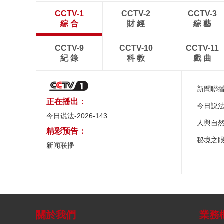
CCTV-1
CCTV-2
CCTV-3
綜 合
財 經
綜 藝
CCTV-9
CCTV-10
CCTV-11
紀 錄
科 教
戲 曲
新聞聯
正在播出：
今日説
今日说法-2026-143
人與自
精彩预告：
秘境之
新闻联播
關於我們
業務