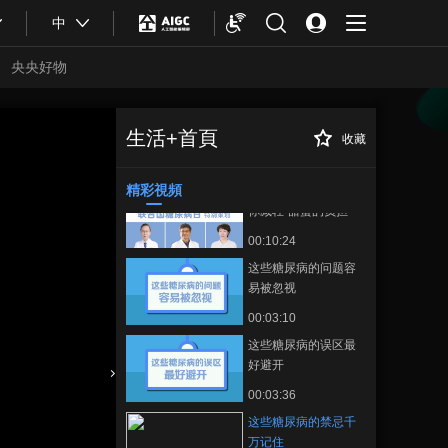
00:07:48
中
世界艾滋病日：共抗
艾滋 共享健康
央央好物
00:03:59
感染艾滋病早期会有
哪些症状
生活+首頁
收藏
这些糖尿病的禁忌
正在播放
00:00:38
千万记住
精彩視頻
联合国糖尿病日：帮
你减轻“甜蜜的负担
00:10:24
这些糖尿病的问题容
易被忽视
00:03:10
这些糖尿病的误区最
好避开
合體育
亞冬會
00:03:36
这些糖尿病的禁忌千
万记住