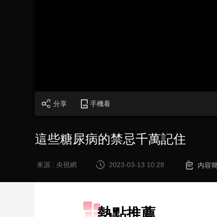
財經
教育
鄉村振興
生態環境
一帶一路
大國智造
大國展會
大國保險
雲頂對話
CCTV.節目官網
直播
節目單
欄目
片庫
分享
手機看
這些糖尿病的禁忌千萬記住
來源 : 央視網
2023-03-13 10:28
內容
熱點推薦