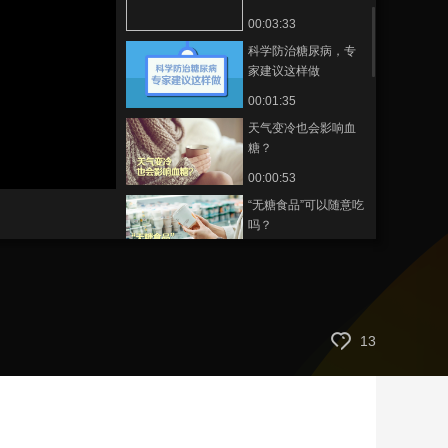
00:03:33
藝術
汽車
數智
5G
産業+
科学防治糖尿病，专
時尚
天氣
才藝
網展
央央好物
家建议这样做
00:01:35
天气变冷也会影响血
糖？
00:00:53
“无糖食品”可以随意吃
吗？
00:00:35
高血压患者在哪个时
段最危险？
00:02:11
13
自己没有感觉的话就
说明高血压不严重
吗？
00:01:47
血压控制平稳还需要