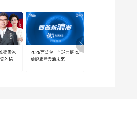
每天测吗？
00:02:09
怎样让高血压来得更
晚一点？
00:01:22
全国高血压日：稳住
健康 稳住幸福
進蜜雪冰
2025西普會 | 全球共振 智
這不是科幻·是今日的中
00:06:13
高質的秘
繪健康産業新未來
國！
试试这样做鸡腿蔬菜
锅，不加一滴水噢
00:02:09
能把春天吃进肚子里
的春笋酿虾虾
00:01:52
腊月二十八把面发！
最香的葱油饼做法看
这里
00:02:10