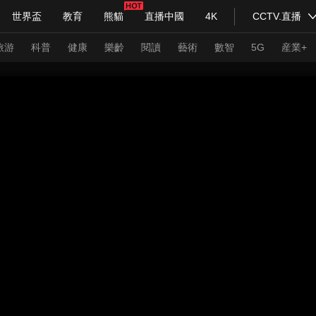
世界盃
教育
熊貓
直播中國
4K
CCTV.直播
式妙語
主持人
下載央視影音
熱解讀
天天學習
旅游
科普
健康
樂齡
閱讀
藝術
數智
5G
産業+
紀錄片網
國家大劇院
大型活動
科技
法治
文娛
人物
公益
圖片
習式妙語
央視快評
央視網評
光華銳評
鋒面
頻道
VR/AR
4K專區
全景新聞
請入列
人生第一次
人生第二次
年冬奧會
CBA
NBA
中超
國足
國際足球
網球
綜
體育江湖
文化體育
冰雪道路
足球道路