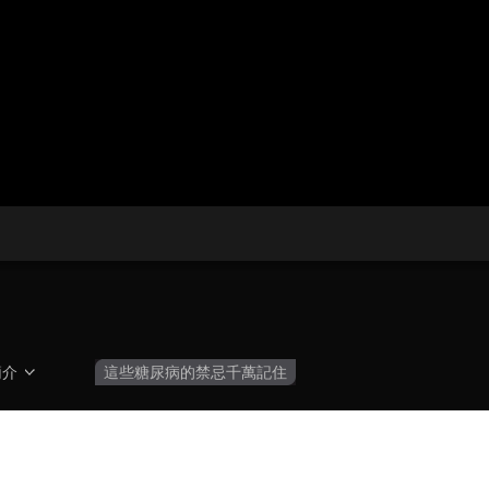
央博
非遺
文化
旅游
科普
健康
樂齡
閱讀
雲起
超級工廠
智敬中國
全民健康
顏選攻略
海洋
收視榜
總台企業白名單
簡介
這些糖尿病的禁忌千萬記住