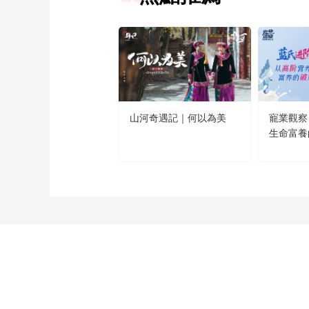
山河奇遇記｜何以為美
寵業觀察
生命富養