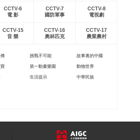
金黄浓郁的佛跳墙 家
庭版懒人做法超简单!
CCTV-6
CCTV-7
CCTV-8
電 影
國防軍事
電視劇
00:02:59
刮油美食素佛跳墙，
CCTV-15
CCTV-16
CCTV-17
美味无负担！
音 樂
奧林匹克
農業農村
00:01:56
高蛋白又营养的照烧
豆腐，去除豆腥味竟
流傳
挑戰不可能
故事裏的中國
如此简单！
00:02:28
家寶
第一動畫樂園
動物世界
高颜值五彩冰花饺
苑
生活提示
中華民族
子，快来查收冰花配
方吧
00:02:34
大寒要吃铁锅炖大
鹅，越吃越暖和！
00:01:42
央视网走进第10届京
宠展，对话宠物品牌
00:13:22