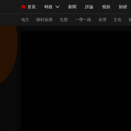
首頁
時政
新聞
評論
視頻
財經
人民領袖習近平
直播
海外頻道
片庫
iPanda
欄目大全
聯播+
English
中國領導人
節目單
Монгол
聽音
央視快評
微視頻
習
地方
鄉村振興
生態
一帶一路
央博
文化
總台春晚
網絡春晚
共産黨員網
秧紀錄
新聞
國內
國際
評論
經濟
軍事
人民領袖習近平
聯播+
熱解讀
天天學習
視頻
小央視頻
小央直播
直播中國
熊貓
現場
前線
比劃
快看
藍海中國
新兵
體育
直播
競猜
2026年世界盃
2026
VIP會員
CCTV奧林匹克頻道
生活體育大會