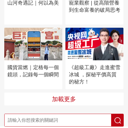
山河奇遇記｜何以為美
寵業觀察 | 從高階營養
到生命富養的破局思考
國貨當燃｜定格每一個
《超級工廠》走進蜜雪
鏡頭，記錄每一個瞬間
冰城 ，探秘平價高質
的秘方！
加載更多