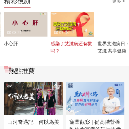
精彩視頻
更多 >
00:03:24
00:07:48
00:03:59
小心肝
感染了艾滋病还有救
世界艾滋病日
吗？
艾滋 共享健康
熱點推薦
山河奇遇記｜何以為美
寵業觀察 | 從高階營養