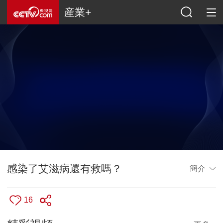
産業+
感染了艾滋病還有救嗎？
簡介
16