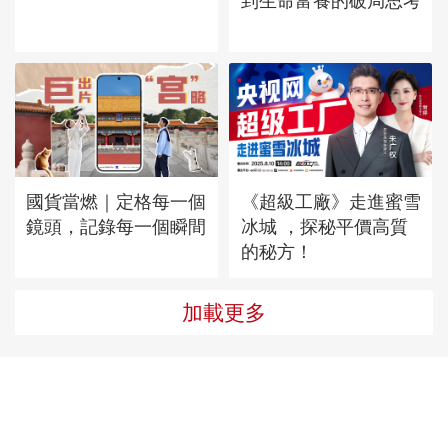
到生命富養的破局思考
國貨當燃｜定格每一個
《超級工廠》走進蜜雪
鏡頭，記錄每一個瞬間
冰城 ，探秘平價高質
的秘方！
加載更多