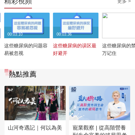
精彩視頻
更多 >
00:03:10
00:03:36
00:03:33
这些糖尿病的问题容
这些糖尿病的误区最
这些糖尿病的
易被忽视
好避开
万记住
熱點推薦
山河奇遇記｜何以為美
寵業觀察 | 從高階營養