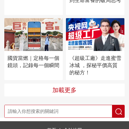
到生命富養的破局思考
國貨當燃｜定格每一個
《超級工廠》走進蜜雪
鏡頭，記錄每一個瞬間
冰城 ，探秘平價高質
的秘方！
加載更多