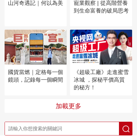
山河奇遇記｜何以為美
寵業觀察 | 從高階營養
到生命富養的破局思考
國貨當燃｜定格每一個
《超級工廠》走進蜜雪
鏡頭，記錄每一個瞬間
冰城 ，探秘平價高質
的秘方！
加載更多