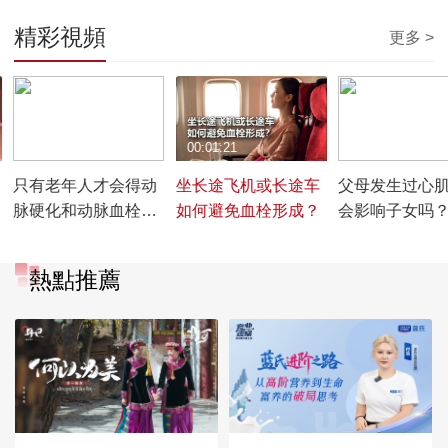
精彩視頻
更多 >
00:00:16
00:01:21
00:00:25
只有老年人才会得动
坐长途飞机或长途车
父母发生过心
脉硬化和动脉血栓
如何避免血栓形成？
会影响子女吗
吗？
熱點推薦