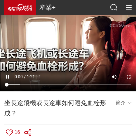
産業+
坐長途飛機或長途車如何避免血栓形
簡介
成？
16