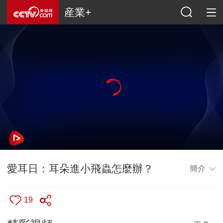
産業+
愛耳日：耳朵進小飛蟲怎麼辦？
簡介
19