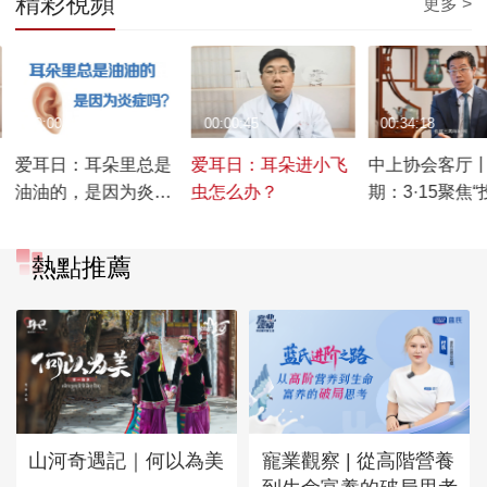
精彩視頻
更多 >
00:00:23
00:00:45
00:34:18
爱耳日：耳朵里总是
爱耳日：耳朵进小飞
中上协会客厅
油油的，是因为炎症
虫怎么办？
期：3·15聚焦
吗？
保护” 构建“大
局（下）
熱點推薦
山河奇遇記｜何以為美
寵業觀察 | 從高階營養