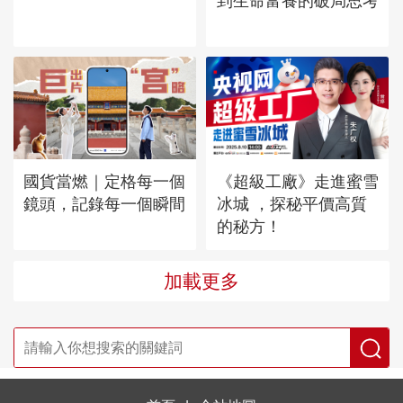
到生命富養的破局思考
國貨當燃｜定格每一個
《超級工廠》走進蜜雪
鏡頭，記錄每一個瞬間
冰城 ，探秘平價高質
的秘方！
加載更多