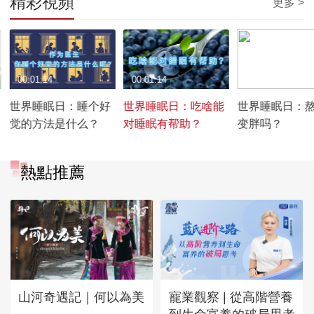
精彩視頻
更多 >
00:01:14
00:01:14
00:01:23
世界睡眠日：睡个好
世界睡眠日：吃啥能
世界睡眠日：
觉的方法是什么？
对睡眠有帮助？
变胖吗？
熱點推薦
山河奇遇記｜何以為美
寵業觀察 | 從高階營養