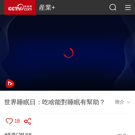
産業+
世界睡眠日：吃啥能對睡眠有幫助？
簡介
18