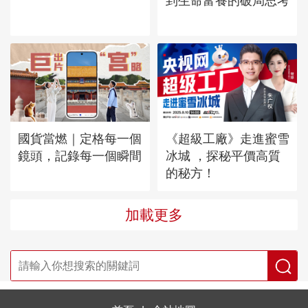
到生命富養的破局思考
國貨當燃｜定格每一個
《超級工廠》走進蜜雪
鏡頭，記錄每一個瞬間
冰城 ，探秘平價高質
的秘方！
加載更多