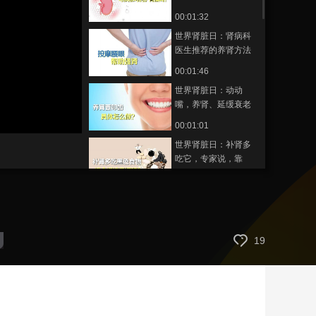
就可以做的护肾操
00:01:32
藝術
汽車
數智
5G
産業+
世界肾脏日：肾病科
時尚
天氣
才藝
網展
央央好物
医生推荐的养肾方法
00:01:46
世界肾脏日：动动
嘴，养肾、延缓衰老
00:01:01
世界肾脏日：补肾多
吃它，专家说，靠
谱！
00:00:58
《家居8点档》第一期
00:02:02
19
泌尿健康日：夏季是
泌尿系统结石的高发
季吗？
00:00:44
泌尿健康日：经常染