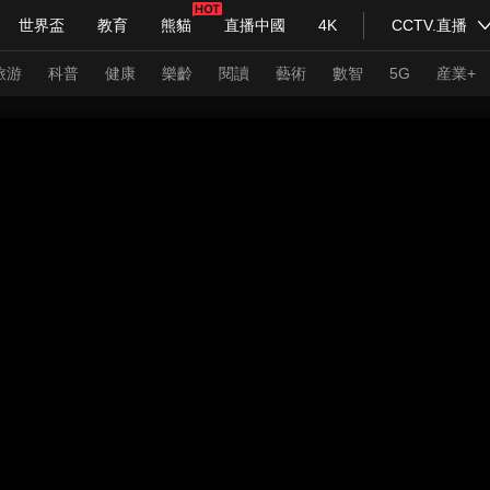
世界盃
教育
熊貓
直播中國
4K
CCTV.直播
式妙語
主持人
下載央視影音
熱解讀
天天學習
旅游
科普
健康
樂齡
閱讀
藝術
數智
5G
産業+
紀錄片網
國家大劇院
大型活動
科技
法治
文娛
人物
公益
圖片
習式妙語
央視快評
央視網評
光華銳評
鋒面
頻道
VR/AR
4K專區
全景新聞
請入列
人生第一次
人生第二次
年冬奧會
CBA
NBA
中超
國足
國際足球
網球
綜
體育江湖
文化體育
冰雪道路
足球道路