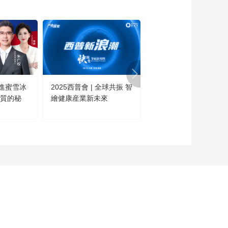
发可能增加患膀胱癌
风险吗？
00:00:29
泌尿健康日：温水坐
浴对缓解前列腺炎有
帮助吗？
00:00:27
泌尿健康日：前列腺
炎能自愈吗？
進蜜雪冰
2025西普會 | 全球共振 智
這不是科幻·是今日的中
00:00:37
高質的秘
繪健康産業新未來
國！
泌尿健康日：得了泌
尿系统结石不能补钙
吗？
00:00:17
泌尿健康日：得了泌
尿系统结石，不痛就
不用治疗了吗？
00:00:22
爱足日：足踝是人体
的“第二心脏”，如何让
足踝更健康？
00:01:14