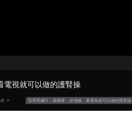
央博
非遺
文化
旅游
科普
健康
樂齡
閱讀
雲起
超級工廠
智敬中國
全民健康
顏選攻略
海洋
收視榜
總台企業白名單
看電視就可以做的護腎操
簡介
世界腎臟日：握握拳，坐地鐵、看電視就可以做的護腎操