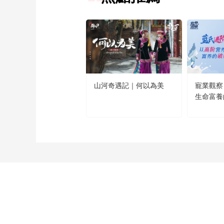
山河奇遇記｜何以為美
寵業觀察
生命富養