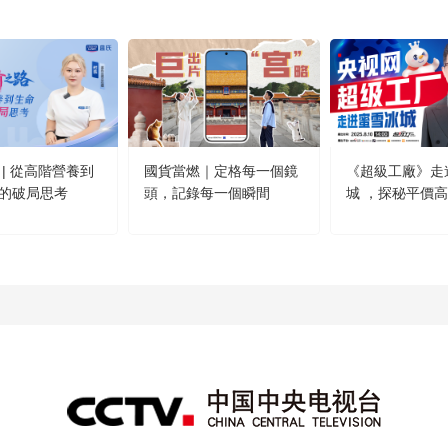
 | 從高階營養到
國貨當燃｜定格每一個鏡
《超級工廠》走
的破局思考
頭，記錄每一個瞬間
城 ，探秘平價
方！