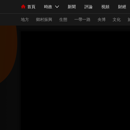
首頁
時政
新聞
評論
視頻
財經
人民領袖習近平
直播
海外頻道
片庫
iPanda
欄目大全
聯播+
English
中國領導人
節目單
Монгол
聽音
央視快評
微視頻
習
地方
鄉村振興
生態
一帶一路
央博
文化
總台春晚
網絡春晚
共産黨員網
秧紀錄
新聞
國內
國際
評論
經濟
軍事
人民領袖習近平
聯播+
熱解讀
天天學習
視頻
小央視頻
小央直播
直播中國
熊貓
現場
前線
比劃
快看
藍海中國
新兵
體育
直播
競猜
2026年世界盃
2026
VIP會員
CCTV奧林匹克頻道
生活體育大會