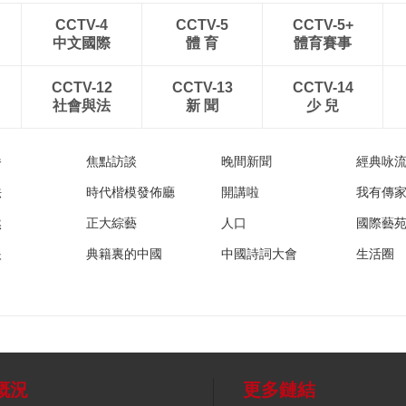
CCTV-4
CCTV-5
CCTV-5+
中文國際
體 育
體育賽事
CCTV-12
CCTV-13
CCTV-14
社會與法
新 聞
少 兒
播
焦點訪談
晚間新聞
經典咏
法
時代楷模發佈廳
開講啦
我有傳
然
正大綜藝
人口
國際藝
眼
典籍裏的中國
中國詩詞大會
生活圈
概況
更多鏈結