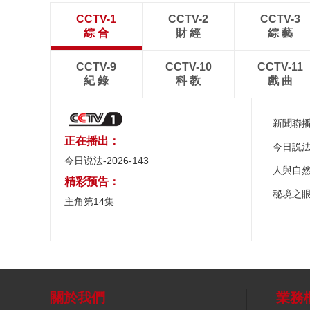
CCTV-1
CCTV-2
CCTV-3
綜 合
財 經
綜 藝
CCTV-9
CCTV-10
CCTV-11
紀 錄
科 教
戲 曲
新聞聯
正在播出：
今日説
今日说法-2026-143
人與自
精彩预告：
秘境之
主角第14集
關於我們
業務