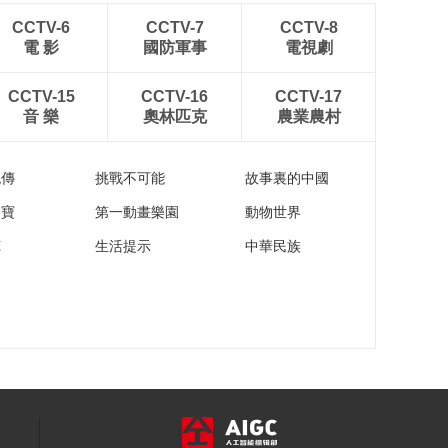
爱足日：运动做不
对？反而有损你的健
CCTV-6
CCTV-7
CCTV-8
康！
電 影
國防軍事
電視劇
00:01:59
爱足日：脚抽筋是正
CCTV-15
CCTV-16
CCTV-17
常现象，不用在意对
音 樂
奧林匹克
農業農村
吗？
00:02:06
爱足日：爱足从选鞋
开始，你选对了吗？
流傳
挑戰不可能
故事裏的中國
00:03:21
家寶
第一動畫樂園
動物世界
爱耳日：长期打电话
苑
生活提示
中華民族
会影响听力，戴耳机
可以避免吗？
00:00:22
爱耳日：用手按压耳
朵再猛地拿开，这个
保健动作适合每个人
00:00:37
吗？
爱耳日：平时自己用
棉签清耳可以吗？
00:01:24