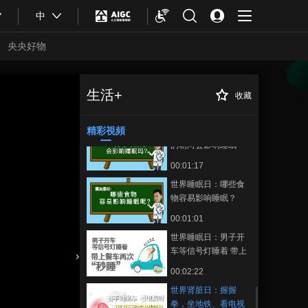
00:01:14
中
世界睡眠日：熬夜会
变胖吗？
央央好物
00:01:23
世界睡眠日：睡眠时
间是不是越长越好？
生活+
收藏
世界肾脏日：握握
正在播放
00:01:39
拳，坐地铁、看电视就可以做
的护肾操
精彩視頻
世界睡眠日：睡觉时
的朝向会影响睡眠
吗？
00:01:17
世界睡眠日：哪些食
物容易影响睡眠？
00:01:01
世界睡眠日：男子开
车等信号灯睡着 带上
警车再次“秒睡”
合體育
亞冬會
00:02:22
世界肾脏日：握握
拳，坐地铁、看电视