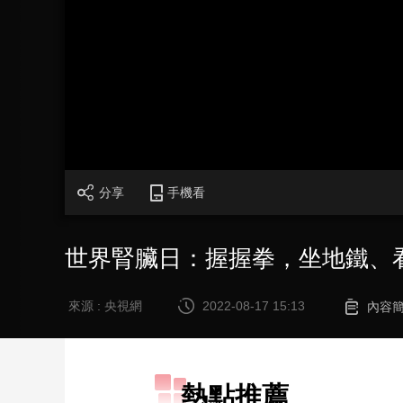
財經
教育
鄉村振興
生態環境
一帶一路
大國智造
大國展會
大國保險
雲頂對話
CCTV.節目官網
直播
節目單
欄目
片庫
分享
手機看
世界腎臟日：握握拳，坐地鐵、
來源 : 央視網
2022-08-17 15:13
內容
熱點推薦