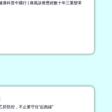
健康科普中國行 | 痛風診療歷經數十年三重變革
乙肝防控，不止要守住“起跑線”