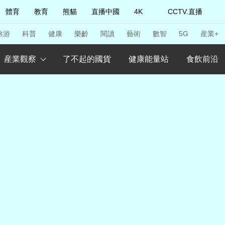
體育
教育
熊貓
直播中國
4K
CCTV.直播
式妙語
主持人
下載央視影音
熱解讀
天天學習
旅游
科普
健康
樂齡
閱讀
藝術
數智
5G
産業+
産業觀察
了不起的國貨
健康能量站
食飲前沿
紀錄片網
國家大劇院
大型活動
科技
法治
文娛
人物
公益
圖片
習式妙語
央視快評
央視網評
光華銳評
鋒面
頻道
VR/AR
4K專區
全景新聞
請入列
人生第一次
人生第二次
年冬奧會
CBA
NBA
中超
國足
國際足球
網球
綜
體育江湖
文化體育
冰雪道路
足球道路