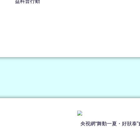
益科普行動
央視網“舞動一夏・好狀泰