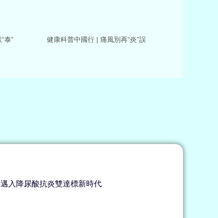
“泰”
健康科普中國行 | 痛風別再“炎”誤
健康科普
一公里
療邁入降尿酸抗炎雙達標新時代