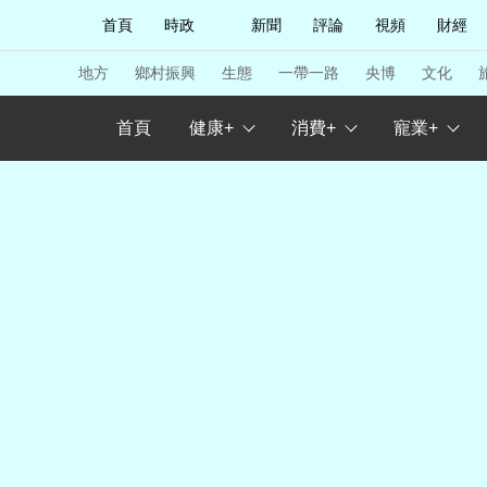
首頁
時政
新聞
評論
視頻
財經
人民領袖習近平
直播
海外頻道
片庫
iPanda
欄目大全
聯播+
English
中國領導人
節目單
Монгол
聽音
央視快評
微視頻
習
地方
鄉村振興
生態
一帶一路
央博
文化
首頁
健康+
消費+
寵業+
總台春晚
網絡春晚
共産黨員網
秧紀錄
新聞
國內
國際
評論
經濟
軍事
人民領袖習近平
聯播+
熱解讀
天天學習
視頻
小央視頻
小央直播
直播中國
熊貓
現場
前線
比劃
快看
藍海中國
新兵
體育
直播
競猜
2026年世界盃
2026
VIP會員
CCTV奧林匹克頻道
生活體育大會