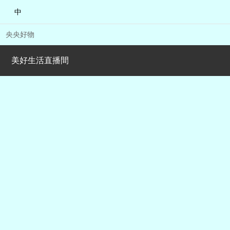
中
央央好物
美好生活直播間
合體育
亞冬會