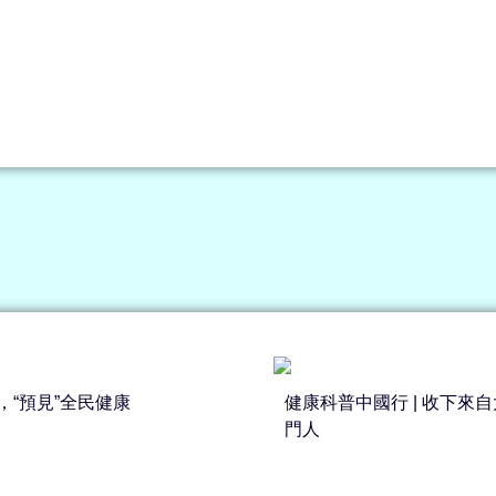
，“預見”全民健康
健康科普中國行 | 收下來
門人