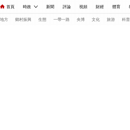
首頁
時政
新聞
評論
視頻
財經
體育
人民領袖習近平
直播
海外頻道
片庫
iPanda
欄目大全
聯播+
English
中國領導人
節目單
Монгол
聽音
央視快評
微視頻
習式妙語
主持人
下
地方
鄉村振興
生態
一帶一路
央博
文化
旅游
科普
總台春晚
網絡春晚
共産黨員網
秧紀錄
紀錄片網
新聞
國內
國際
評論
經濟
軍事
科技
法
人民領袖習近平
聯播+
熱解讀
天天學習
習式妙語
視頻
小央視頻
小央直播
直播中國
熊貓頻道
V
現場
前線
比劃
快看
藍海中國
新兵請入列
體育
直播
競猜
2026年世界盃
2026年冬奧會
VIP會員
CCTV奧林匹克頻道
生活體育大會
體育江湖