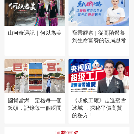
山河奇遇記｜何以為美
寵業觀察 | 從高階營養
到生命富養的破局思考
國貨當燃｜定格每一個
《超級工廠》走進蜜雪
鏡頭，記錄每一個瞬間
冰城 ，探秘平價高質
的秘方！
加載更多