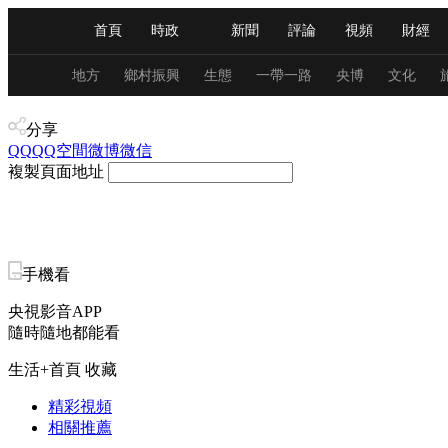
首頁
時政
新聞
評論
視頻
財經
人民領袖習近平
直播
海外頻道
片庫
iPanda
欄目大全
聯播+
English
中國領導人
節目單
Монгол
聽音
央視快評
微視頻
習
地方
鄉村振興
生態
一帶一路
央博
文化
産業+
分享
總台春晚
網絡春晚
共産黨員網
秧紀錄
QQ
QQ空間
微博
微信
複製頁面地址
新聞
國內
國際
評論
經濟
軍事
人民領袖習近平
聯播+
熱解讀
天天學習
手機看
央視影音APP
視頻
小央視頻
小央直播
直播中國
熊貓
隨時隨地都能看
現場
前線
比劃
快看
藍海中國
新兵
生活+首頁
收藏
體育
直播
競猜
2026年世界盃
2026年
精彩視頻
相關推薦
VIP會員
CCTV奧林匹克頻道
生活體育大會