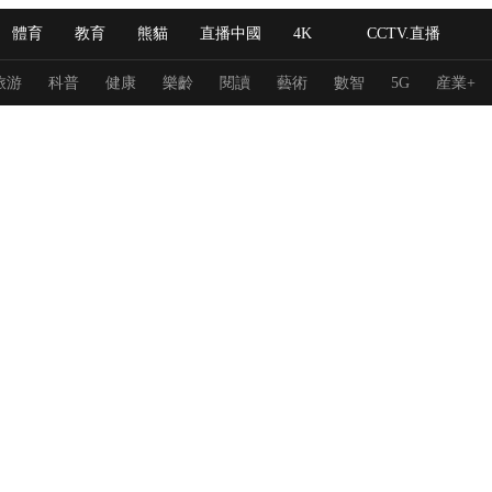
體育
教育
熊貓
直播中國
4K
CCTV.直播
式妙語
主持人
下載央視影音
熱解讀
天天學習
旅游
科普
健康
樂齡
閱讀
藝術
數智
5G
産業+
紀錄片網
國家大劇院
大型活動
科技
法治
文娛
人物
公益
圖片
習式妙語
央視快評
央視網評
光華銳評
鋒面
頻道
VR/AR
4K專區
全景新聞
請入列
人生第一次
人生第二次
冬奧會
CBA
NBA
中超
國足
國際足球
網球
綜
體育江湖
文化體育
冰雪道路
足球道路