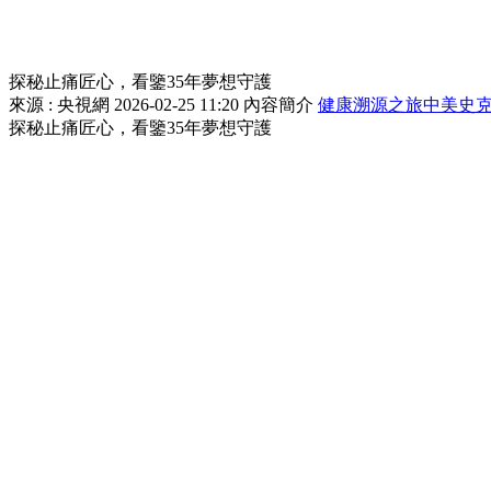
探秘止痛匠心，看鑒35年夢想守護
來源 : 央視網
2026-02-25 11:20
內容簡介
健康溯源之旅
中美史
探秘止痛匠心，看鑒35年夢想守護
簡介
來源：央視網 更新時間：2026年02月25日 11:20
視頻簡介
央視網《健康溯源之旅》| 你知道一粒高品質的止痛藥要
如一日的品質堅守！
精彩視頻
更多 >
相關推薦
更多 >
相關推薦
關閉
正在加載...