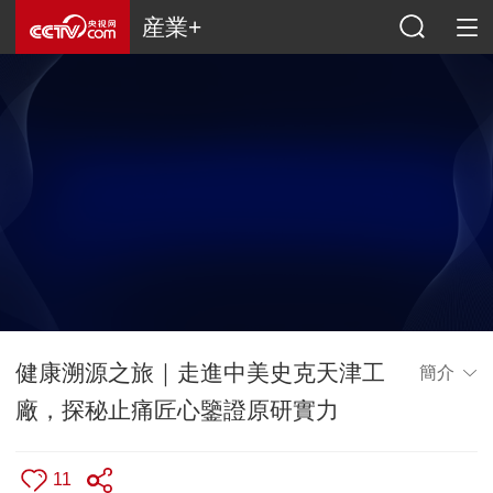
産業+
健康溯源之旅｜走進中美史克天津工
簡介
廠，探秘止痛匠心鑒證原研實力
11