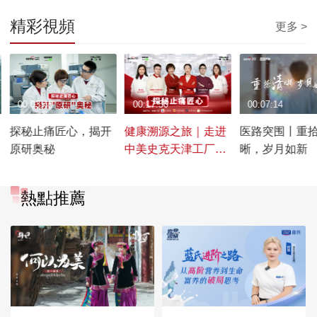
精彩視頻
更多 >
00:03:48
00:17:50
00:07:14
探秘止痛匠心，揭开
健康溯源之旅｜走进
医路突围丨重
原研奥秘
中美史克天津工厂，
晰，岁月如新
探秘止痛匠心鉴证原
研实力
熱點推薦