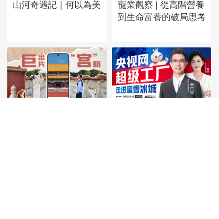
山河奇遇記｜何以為美
寵業觀察 | 從高階營養
到生命富養的破局思考
國貨當燃｜定格每一個
《超級工廠》走進蜜雪
鏡頭，記錄每一個瞬間
冰城 ，探秘平價高質
的秘方！
加載更多