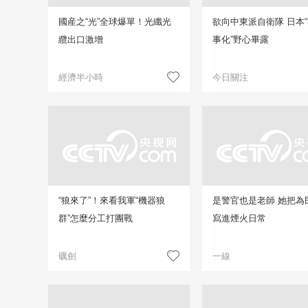
國産之“光”全球爆單！光纖光
欲向中東派自衛隊 日本
纜出口激增
事化”野心畢露
經濟半小時
今日關注
“狼來了”！來看我軍“機器狼
是警官也是老師 她把為
群”怎麼分工打團戰
寫進煙火日常
礪劍
一線