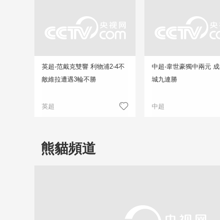
英超-范戴克雙響 利物浦2-4不
中超-韋世豪獨中兩元 
敵維拉遭遇3輪不勝
城九連勝
英超
中超
熊貓頻道