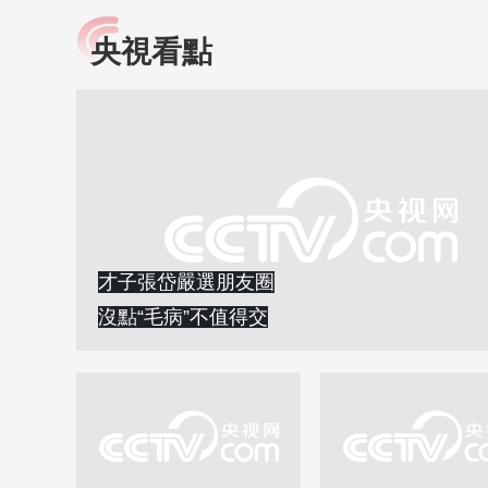
央視看點
小央視頻
全民健康
央視網原創視頻子品牌，
提高全民健康素養水
以更加貼近年輕人的視
助力“健康中國2030”
角，有趣、有料、有故事
略。央視網《全民健
的方式解讀時代。
康》，向所有人分享
知識！
才子張岱嚴選朋友圈
沒點“毛病”不值得交