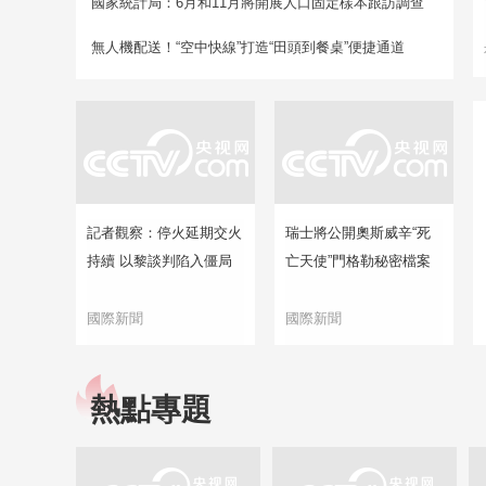
國家統計局：6月和11月將開展人口固定樣本跟訪調查
無人機配送！“空中快線”打造“田頭到餐桌”便捷通道
記者觀察：停火延期交火
瑞士將公開奧斯威辛“死
持續 以黎談判陷入僵局
亡天使”門格勒秘密檔案
國際新聞
國際新聞
熱點專題