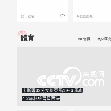
第二戰場
兵器面面觀
體育
VIP會員
奧林匹
卡斯爾32分文班亞馬19+6 馬刺
4-2森林狼晉級西決