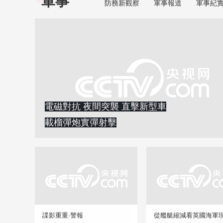
軍事
防務新觀察
軍事報道
軍事紀
電磁對抗 夜間突襲 直擊新型車
載榴彈炮實彈射擊
諜影重重·警報
從艦艇縮減看英國海軍