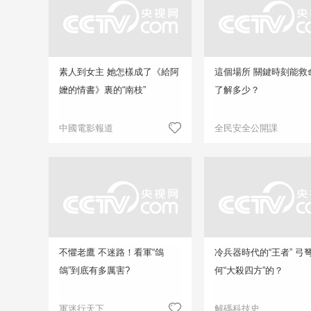
素人到女主 她怎樣成了《給阿
這個場所 關鍵時刻能救
嬤的情書》裏的“南枝”
了解多少？
中國電影報道
全民安全公開課
不懼老鷹 不迷路！看軍“鴿
冷兵器時代的“王者” 弓
鴿”到底有多厲害?
何“大殺四方”的？
軍迷行天下
解碼科技史