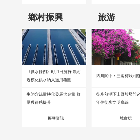
鄉村振興
旅游
《供水條例》6月1日施行 農村
四川閬中：三角梅競相
規模化供水納入適用範圍
生態含綠量轉化發展含金量 群
徒步熱潮下山野垃圾誰
眾獲得感提升
守住徒步文明底線
振興資訊
城會玩