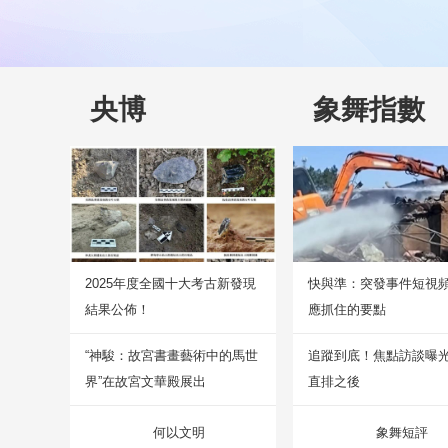
央博
象舞指數
2025年度全國十大考古新發現
快與準：突發事件短視
結果公佈！
應抓住的要點
“神駿：故宮書畫藝術中的馬世
追蹤到底！焦點訪談曝
界”在故宮文華殿展出
直排之後
何以文明
象舞短評