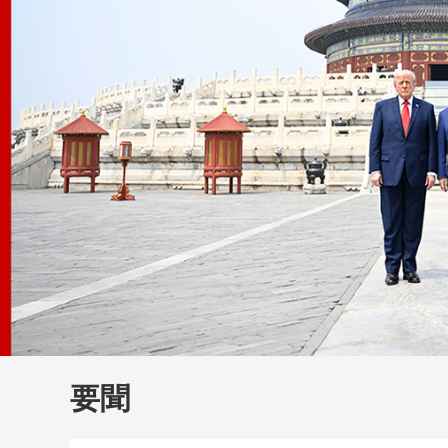
財經
教育
鄉村振興
生態環境
一帶一路
大國智造
大國展會
大國保險
雲頂對話
雲
CCTV.節目官網
直播
節目單
欄目
片庫
要聞