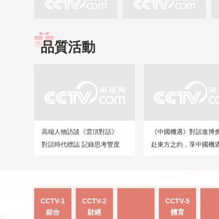
品質活動
高端人物訪談《雲頂對話》
《中國機遇》對話進博
對話時代標誌 記錄思考豐度
赴東方之約，享中國機
CCTV-1
CCTV-2
CCTV-5
綜合
財經
體育