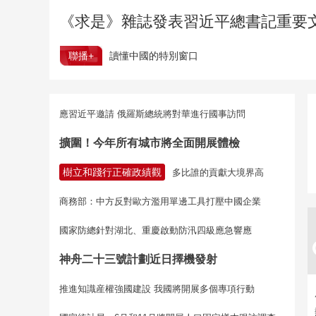
《求是》雜誌發表習近平總書記重要
聯播+
讀懂中國的特別窗口
應習近平邀請 俄羅斯總統將對華進行國事訪問
擴圍！今年所有城市將全面開展體檢
樹立和踐行正確政績觀
多比誰的貢獻大境界高
商務部：中方反對歐方濫用單邊工具打壓中國企業
國家防總針對湖北、重慶啟動防汛四級應急響應
神舟二十三號計劃近日擇機發射
推進知識産權強國建設 我國將開展多個專項行動