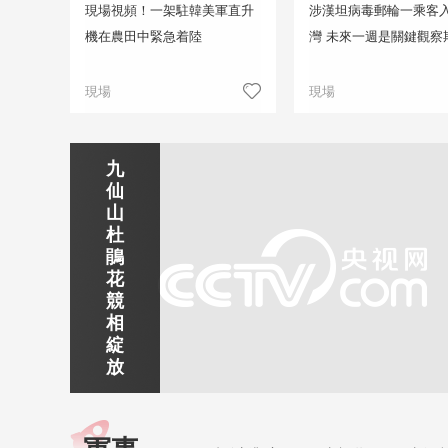
現場視頻！一架駐韓美軍直升
涉漢坦病毒郵輪一乘客
機在農田中緊急着陸
灣 未來一週是關鍵觀察
現場
現場
九
正在直播
岜
仙
南
秦
雲
雲
沙
山
京
焦
靜
皇
探
賞
苗
杜
玄
作
賞
島
古
黃
寨
鵑
武
紅
京
金
北
山
雲
花
湖
石
娘
夢
水
美
海
競
廣東韶關車八嶺
景
峽
湖
海
鎮
景
日
相
區
灣
車八嶺國家級自然保護區，屬森林生態類型自然保護區，是中
出
綻
然保護區之一，素有“物種寶庫，南嶺明珠”之稱。
放