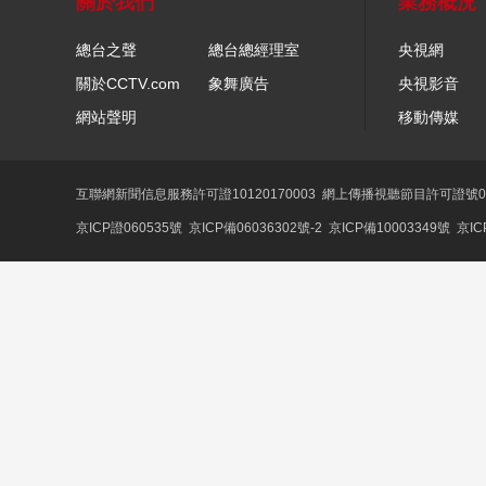
關於我們
業務概況
總台之聲
總台總經理室
央視網
關於CCTV.com
象舞廣告
央視影音
網站聲明
移動傳媒
互聯網新聞信息服務許可證10120170003
網上傳播視聽節目許可證號01
京ICP證060535號
京ICP備06036302號-2
京ICP備10003349號
京IC