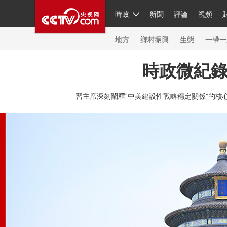
時政
新聞
評論
視頻
人民領袖習近平
直播
繁體
片庫
海外頻道
欄目大全
聯播+
iPanda
中國領
節目單
Engl
地方
鄉村振興
生態
一帶一
時政微紀
總台春晚
網絡春晚
共産黨員網
秧紀錄
紀
習主席深刻闡釋“中美建設性戰略穩定關係”的核心
新聞
國內
國際
評論
經濟
軍事
科技
人民領袖習近平
聯播+
熱解讀
天天學習
習
視頻
小央視頻
小央直播
直播中國
熊貓頻
現場
前線
比劃
快看
藍海中國
新兵請入
體育
直播
競猜
2026年冬奧會
全運會
C
VIP會員
CCTV奧林匹克頻道
生活體育大會
體