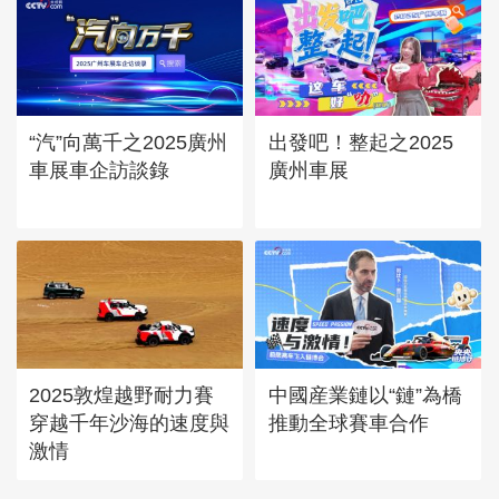
“汽”向萬千之2025廣州
出發吧！整起之2025
車展車企訪談錄
廣州車展
2025敦煌越野耐力賽
中國産業鏈以“鏈”為橋
穿越千年沙海的速度與
推動全球賽車合作
激情