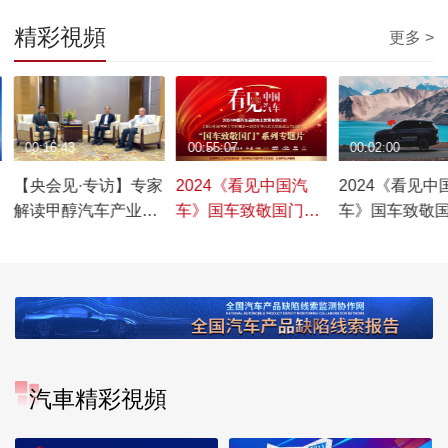
精彩視頻
更多 >
00:16:43
00:55:07
00:02:00
【央会见·专访】专家
2024《看见中国汽
2024《看见中
解读甲醇汽车产业：
车》国车致敬国门专
车》国车致敬
能源多元化时代下，
题片
告片
甲醇汽车产业的应用
和发展
汽車精彩視頻