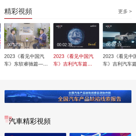
精彩視頻
更多 >
00:12:24
00:02:39
00:02:19
2023《看见中国汽
2023《看见中国汽
2023《看见中
车》东软睿驰篇——
车》吉利汽车篇
车》吉利汽车
睿探前程万里行
——“未来出行” 全域
智能电动 厚积
布局
汽車精彩視頻