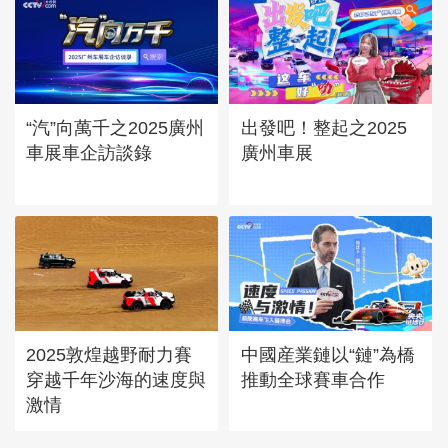
“汽”向萬千之2025廣州
出發吧！整起之2025
車展車企訪談錄
廣州車展
2025敦煌越野耐力賽
中國産業鏈以“鏈”為橋
穿越千年沙海的速度與
推動全球賽車合作
激情