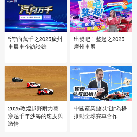
“汽”向萬千之2025廣州
出發吧！整起之2025
車展車企訪談錄
廣州車展
2025敦煌越野耐力賽
中國産業鏈以“鏈”為橋
穿越千年沙海的速度與
推動全球賽車合作
激情