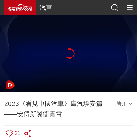
汽車
2023《看見中國汽車》廣汽埃安篇
簡介
——安得新翼衝雲霄
21