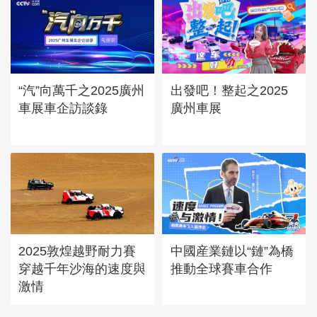
“汽”向萬千之2025廣州
出發吧！整起之2025
車展車企訪談錄
廣州車展
2025敦煌越野耐力賽
中國産業鏈以“鏈”為橋
穿越千年沙海的速度與
推動全球賽車合作
激情