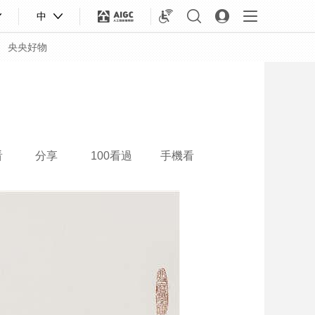
中
央央好物
看
分享
100看過
手機看
合體育
亞冬會