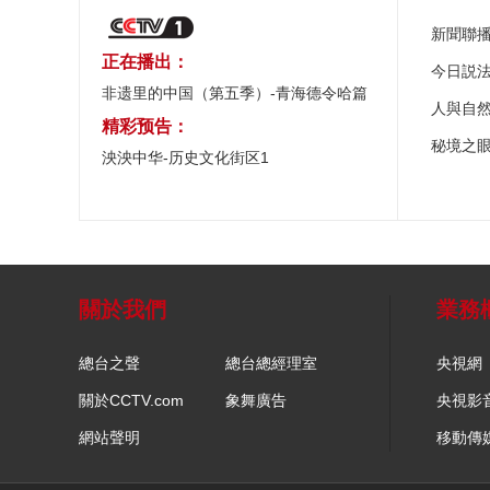
新聞聯
正在播出：
今日説
非遗里的中国（第五季）-青海德令哈篇
人與自
精彩预告：
秘境之
泱泱中华-历史文化街区1
關於我們
業務
總台之聲
總台總經理室
央視網
關於CCTV.com
象舞廣告
央視影
網站聲明
移動傳