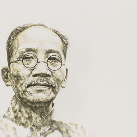
央博
非遺
文化
旅游
科普
健康
樂齡
閱讀
雲起
超級工廠
智敬中國
全民健康
顏選攻略
海洋
收視榜
總台企業白名單