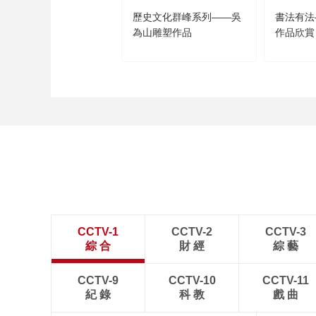
歷史文化群峰系列——吳
書法有法
為山雕塑作品
作品欣賞
CCTV-1
CCTV-2
CCTV-3
綜 合
財 經
綜 藝
CCTV-9
CCTV-10
CCTV-11
紀 錄
科 教
戲 曲