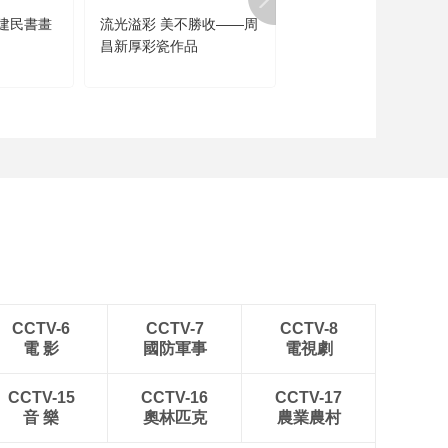
建民書畫
流光溢彩 美不勝收——周
聞道未遲——沈鵬詩書
昌新厚彩瓷作品
品展
CCTV-6
CCTV-7
CCTV-8
電 影
國防軍事
電視劇
CCTV-15
CCTV-16
CCTV-17
音 樂
奧林匹克
農業農村