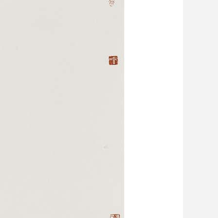
藝術
汽車
數智
5G
産業+
時尚
天氣
才藝
網展
央央好物