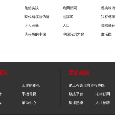
播
焦點訪談
晚間新聞
經典咏
法
時代楷模發佈廳
開講啦
我有傳
然
正大綜藝
人口
國際藝
眼
典籍裏的中國
中國詩詞大會
生活圈
概況
更多鏈結
互聯網電視
網上有害信息舉報專區
音
手機電視
辟謠平台
法律顧問
媒
幫助中心
望海熱線
人才招聘