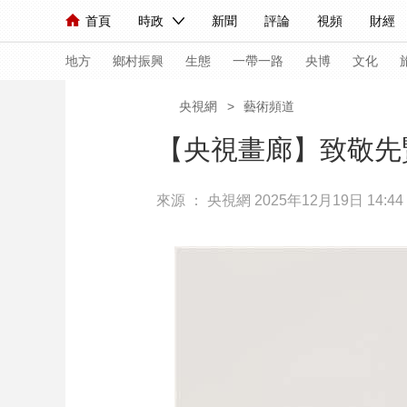
首頁
時政
新聞
評論
視頻
財經
人民領袖習近平
直播
海外頻道
片庫
iPanda
欄目大全
聯播+
English
中國領導人
節目單
Монгол
聽音
央視快評
微視頻
習
地方
鄉村振興
生態
一帶一路
央博
文化
央視網
>
藝術頻道
總台春晚
網絡春晚
共産黨員網
秧紀錄
【央視畫廊】致敬先
來源 ：
央視網
2025年12月19日 14:44
新聞
國內
國際
評論
經濟
軍事
人民領袖習近平
聯播+
熱解讀
天天學習
視頻
小央視頻
小央直播
直播中國
熊貓
現場
前線
比劃
快看
藍海中國
新兵
體育
直播
競猜
2026年世界盃
2026
VIP會員
CCTV奧林匹克頻道
生活體育大會