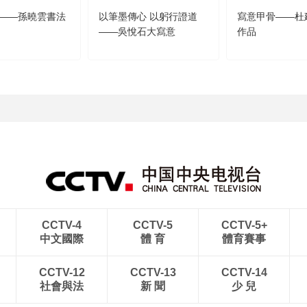
——孫曉雲書法
以筆墨傳心 以躬行證道
寫意甲骨——杜
——吳悅石大寫意
作品
CCTV-4
CCTV-5
CCTV-5+
中文國際
體 育
體育賽事
CCTV-12
CCTV-13
CCTV-14
社會與法
新 聞
少 兒