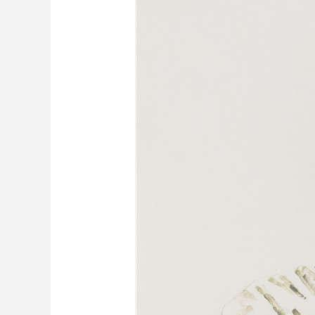
財經
教育
鄉村振興
生態環境
一帶一路
大國智造
大國展會
大國保險
雲頂對話
CCTV.節目官網
直播
節目單
欄目
片庫