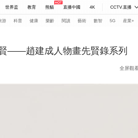
世界盃
教育
熊貓
直播中國
4K
CCTV.直播
式妙語
主持人
下載央視影音
熱解讀
天天學習
旅游
科普
健康
樂齡
閱讀
藝術
數智
5G
産業+
紀錄片網
國家大劇院
大型活動
賢——趙建成人物畫先賢錄系列
全屏觀
科技
法治
文娛
人物
公益
圖片
習式妙語
央視快評
央視網評
光華銳評
鋒面
頻道
VR/AR
4K專區
全景新聞
請入列
人生第一次
人生第二次
年冬奧會
CBA
NBA
中超
國足
國際足球
網球
綜
體育江湖
文化體育
冰雪道路
足球道路