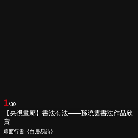
1
/30
【央視畫廊】書法有法——孫曉雲書法作品欣
賞
扇面行書《白居易詩》