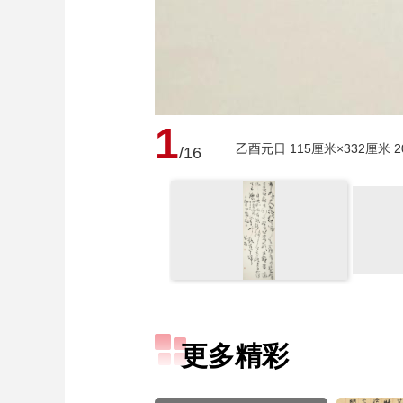
1
乙酉元日 115厘米×332厘米 
/16
更多精彩