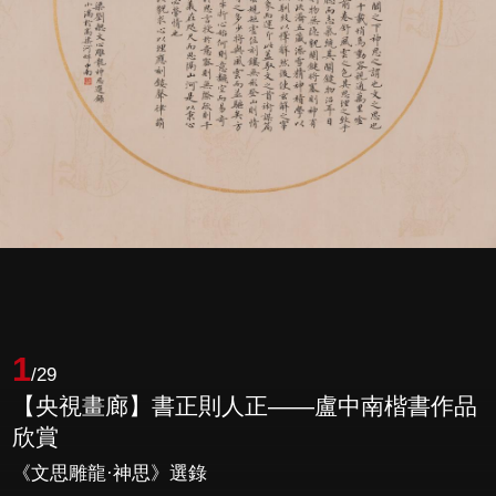
1
/29
【央視畫廊】書正則人正——盧中南楷書作品
欣賞
《文思雕龍·神思》選錄