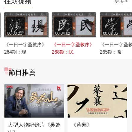
往期視頻
更多 >
00:03:21
00:04:12
00:02:35
《一日一字圣教序》
《一日一字圣教序》
《一日一字圣
264期：现
268期：民
265期：常
節目推薦
大型人物紀錄片《吳為
《蔡襄》