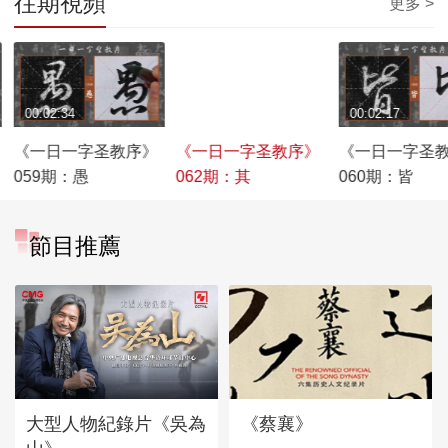
往期視頻
更多 >
00:02:34
00:03:15
00:02:17
《一日一字圣教序》
《一日一字圣教序》
《一日一字圣
059期：愚
062期：其
060期：皆
節目推薦
大型人物紀錄片《吳為
《蔡襄》