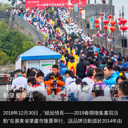
1
/21
【圖集】紙短情長——2019春聯徵集書寫活
動肇慶專場
2018年12月30日，“紙短情長——2019春聯徵集書寫活
動”在廣東省肇慶市隆重舉行。該品牌活動源於2014年由