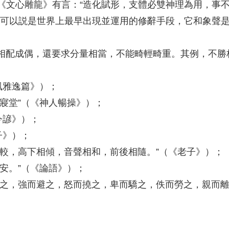
《文心雕龍》有言：“造化賦形，支體必雙神理為用，事
段可以説是世界上最早出現並運用的修辭手段，它和象聲
配成偶，還要求分量相當，不能畸輕畸重。其例，不勝
風雅逸篇》）；
寢堂”（《神人暢操》）；
今諺》）；
子》）；
，高下相傾，音聲相和，前後相隨。”（《老子》）；
安。”（《論語》）；
之，強而避之，怒而撓之，卑而驕之，佚而勞之，親而離