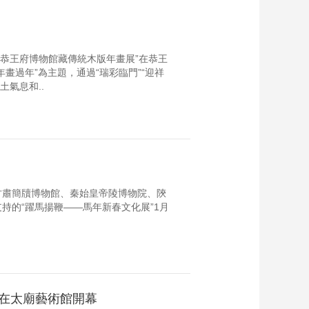
—恭王府博物館藏傳統木版年畫展”在恭王
畫過年”為主題，通過“瑞彩臨門”“迎祥
土氣息和..
甘肅簡牘博物館、秦始皇帝陵博物院、陝
持的“躍馬揚鞭——馬年新春文化展”1月
”在太廟藝術館開幕