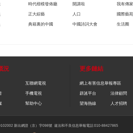
法
時代楷模發佈廳
開講啦
我有傳
然
正大綜藝
人口
國際藝
眼
典籍裏的中國
中國詩詞大會
生活圈
概況
更多鏈結
互聯網電視
網上有害信息舉報專區
音
手機電視
辟謠平台
法律顧問
媒
幫助中心
望海熱線
人才招聘
02002 新出網證（京）字098號
違法和不良信息舉報電話:010-88427865