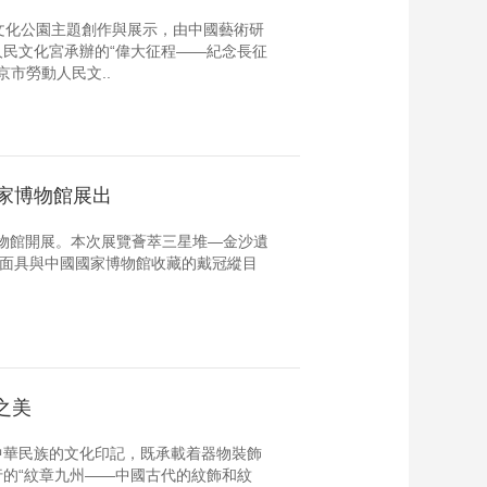
文化公園主題創作與展示，由中國藝術研
民文化宮承辦的“偉大征程——紀念長征
京市勞動人民文..
家博物館展出
博物館開展。本次展覽薈萃三星堆—金沙遺
目面具與中國國家博物館收藏的戴冠縱目
之美
中華民族的文化印記，既承載着器物裝飾
的“紋章九州——中國古代的紋飾和紋