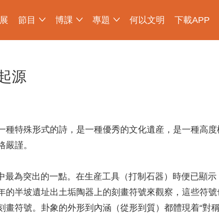
展
節目
博課
專題
何以文明
下載APP
少年博物説
愛上博物館
探索發現
物現文明
考古公開課
如果國寶會説話
2025央博新春雲廟會
國寶發現
國家寶藏
非遺裏的中國
國寶講壇
何以文明大展
起源
一種特殊形式的詩，是一種優秀的文化遺産，是一種高度
格嚴謹。
最為突出的一點。在生産工具（打制石器）時便已顯示
年的半坡遺址出土垢陶器上的刻畫符號來觀察，這些符號
刻畫符號。卦象的外形到內涵（從形到質）都體現着“對稱