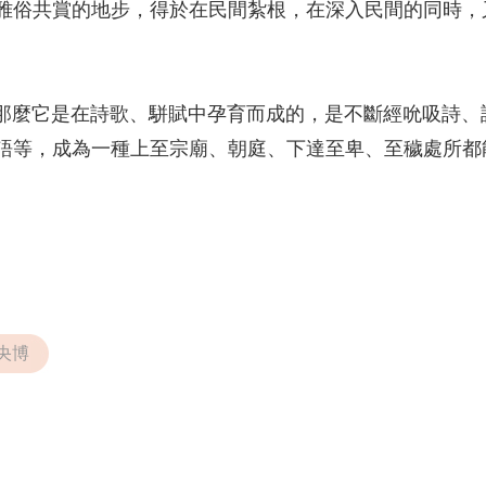
雅俗共賞的地步，得於在民間紮根，在深入民間的同時，
麼它是在詩歌、駢賦中孕育而成的，是不斷經吮吸詩、
語等，成為一種上至宗廟、朝庭、下達至卑、至穢處所都
央博