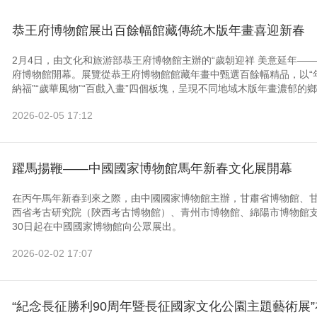
恭王府博物館展出百餘幅館藏傳統木版年畫喜迎新春
2月4日，由文化和旅游部恭王府博物館主辦的“歲朝迎祥 美意延年—
府博物館開幕。展覽從恭王府博物館館藏年畫中甄選百餘幅精品，以“年
納福”“歲華風物”“百戲入畫”四個板塊，呈現不同地域木版年畫濃郁的鄉
2026-02-05 17:12
躍馬揚鞭——中國國家博物館馬年新春文化展開幕
在丙午馬年新春到來之際，由中國國家博物館主辦，甘肅省博物館、
西省考古研究院（陝西考古博物館）、青州市博物館、綿陽市博物館支
30日起在中國國家博物館向公眾展出。
2026-02-02 17:07
“紀念長征勝利90周年暨長征國家文化公園主題藝術展