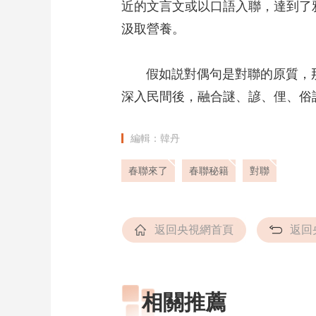
近的文言文或以口語入聯，達到了
汲取營養。
假如説對偶句是對聯的原質，那
深入民間後，融合謎、諺、俚、俗
編輯：韓丹
春聯來了
春聯秘籍
對聯
返回央視網首頁
返回
相關推薦