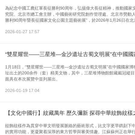
為紀念中國工農紅軍長征勝利90周年，弘揚偉大長征精神，推動國家
究院、北京市總工會主辦，中國藝術研究院創作管理處、北京市勞動人
勝利90周年暨長征國家文化公園主題藝術展”，於2026年1月26日在北
2026-01-27 17:57
“雙星耀世——三星堆—金沙遺址古蜀文明展”在中國國
1月18日，“雙星耀世——三星堆—金沙遺址古蜀文明展”在中國國家
址出土的200余件（套）精美文物，其中，三星堆博物館館藏戴冠縱
面具在本次展覽中並列展出。
2026-01-19 17:04
【文化中國行】紋藏萬年 歷久彌新 探尋中華紋飾紋樣
紋飾紋樣作為貫穿中華文明發展脈絡的藝術形式，比文字更早鐫刻下
的實用功能，更凝聚着深厚的東方哲學與審美情趣。江蘇蘇州正在舉行