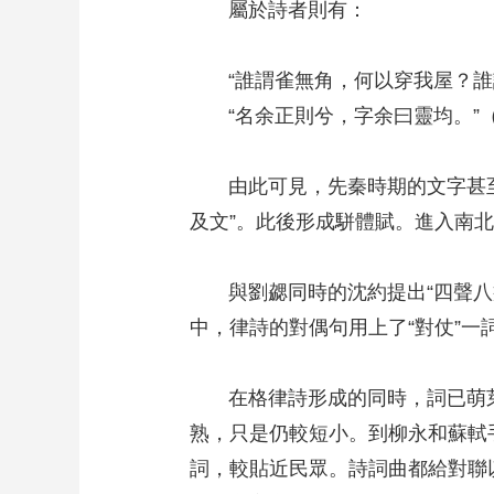
屬於詩者則有：
“誰謂雀無角，何以穿我屋？誰謂
“名余正則兮，字余曰靈均。”
由此可見，先秦時期的文字甚至
及文”。此後形成駢體賦。進入南
與劉勰同時的沈約提出“四聲八病
中，律詩的對偶句用上了“對仗”一
在格律詩形成的同時，詞已萌芽
熟，只是仍較短小。到柳永和蘇軾
詞，較貼近民眾。詩詞曲都給對聯