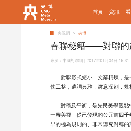
首頁
資訊
看
央視網
>
央博
春聯秘籍——對聯的
來源：中國對聯網 | 2017年01月04日 15:31
對聯形式短小，文辭精煉，是
仗工整，遣詞典雅，寓意深刻，規
對稱及平衡，是先民美學觀點中
一審美觀。從已發現的公元前四千
早的極為規則的、非常講究對稱的