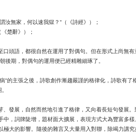
汝無家，何以速我獄？”（《詩經》）；
（《楚辭》）；
口頭語，都很自然在運用了對偶句。但在形式上尚無有意
北朝後期，對偶句的運用便已經精雕細琢了。
”的主張之後，詩歌創作漸趨嚴謹的格律化，詩歌有了
詞。
、發展，自然而然地引進了格律，又向着長短句發展。
手中，詞牌陡增，題材面大擴展，表現方式大為豐富多樣
以極大的影響。隨後的雜言又大量用入對聯，除竭力講究