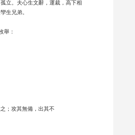
不孤立。夫心生文辭，運裁，高下相
是孿生兄弟。
枚舉：
之；攻其無備，出其不