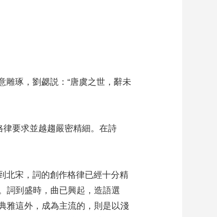
雕琢，劉勰説：“唐虞之世，辭未
格律要求並越趨嚴密精細。在詩
到北宋，詞的創作格律已經十分精
。詞到盛時，曲已興起，造語選
典雅這外，成為主流的，則是以淺