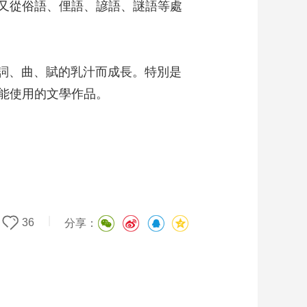
又從俗語、俚語、諺語、謎語等處
詞、曲、賦的乳汁而成長。特別是
能使用的文學作品。
|
36
分享：