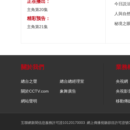
正在播出：
今日説
主角第20集
人與自
精彩预告：
秘境之
主角第21集
關於我們
業務
總台之聲
總台總經理室
央視網
關於CCTV.com
象舞廣告
央視影
網站聲明
移動傳
互聯網新聞信息服務許可證10120170003
網上傳播視聽節目許可證號01