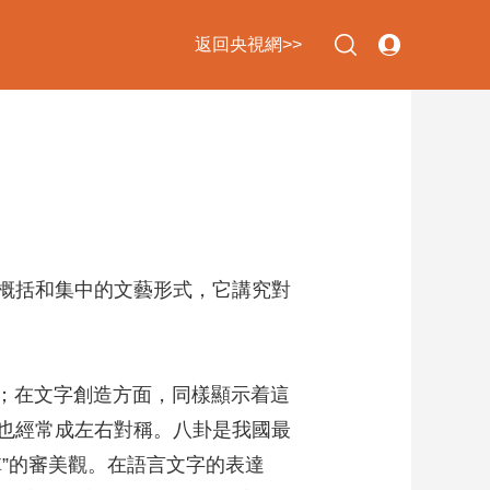
返回央視網>>
下次自動登錄
忘記密碼
立即註冊
登錄
概括和集中的文藝形式，它講究對
使用合作網站賬號登錄
；在文字創造方面，同樣顯示着這
也經常成左右對稱。八卦是我國最
”的審美觀。在語言文字的表達