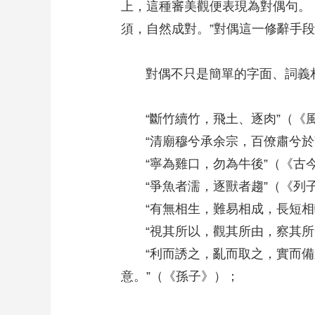
上，這種審美觀便表現為對偶句。
須，自然成對。”對偶這一修辭手
對偶不只是簡單的字面、詞義相
“斷竹續竹，飛土、逐肉”（《
“清廟穆兮承余宗，百僚肅兮於
“寧為雞口，勿為牛後”（《古
“爭魚者濡，逐獸者趨”（《列
“有無相生，難易相成，長短相較
“視其所以，觀其所由，察其所
“利而誘之，亂而取之，實而備
意。”（《孫子》）；