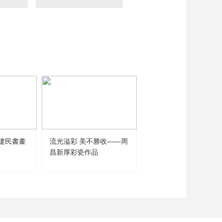
藝術
汽車
數智
5G
産業+
時尚
天氣
才藝
網展
央央好物
建民書畫
流光溢彩 美不勝收——周
聞道未遲——沈鵬詩書
昌新厚彩瓷作品
品展