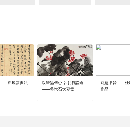
央博
非遺
文化
旅游
科普
健康
樂齡
閱讀
雲起
超級工廠
智敬中國
全民健康
顏選攻略
海洋
熱播榜
總台企業白名單
——孫曉雲書法
以筆墨傳心 以躬行證道
寫意甲骨——杜
——吳悅石大寫意
作品