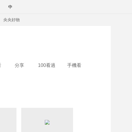
中
央央好物
看
分享
100看過
手機看
合體育
亞冬會