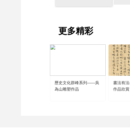
財經
教育
鄉村振興
生態環境
一帶一路
大國智造
大國展會
大國保險
雲頂對話
更多精彩
CCTV.節目官網
直播
節目單
欄目
片庫
歷史文化群峰系列——吳
書法有法
為山雕塑作品
作品欣賞