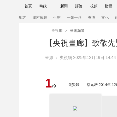
首頁
時政
新聞
評論
視頻
財經
人民領袖習近平
直播
海外頻道
片庫
iPanda
欄目大全
聯播+
English
中國領導人
節目單
Монгол
聽音
央視快評
微視頻
習
地方
鄉村振興
生態
一帶一路
央博
文化
央視網
>
藝術頻道
總台春晚
網絡春晚
共産黨員網
秧紀錄
【央視畫廊】致敬先
來源 ：
央視網
2025年12月19日 14:44
新聞
國內
國際
評論
經濟
軍事
人民領袖習近平
聯播+
熱解讀
天天學習
1
視頻
小央視頻
小央直播
直播中國
熊貓
先賢錄——蔡元培 2014年 12
/9
現場
前線
比劃
快看
藍海中國
新兵
體育
直播
競猜
2026年世界盃
2026
VIP會員
CCTV奧林匹克頻道
生活體育大會