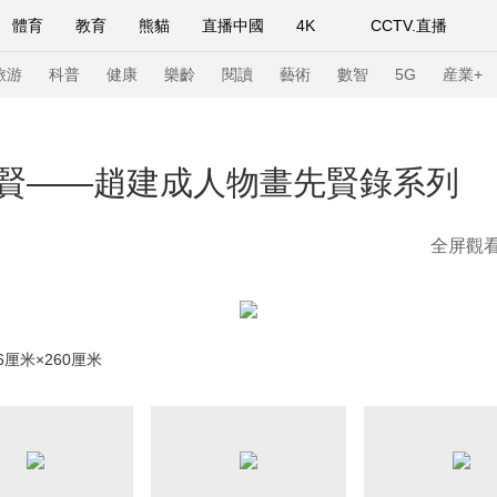
體育
教育
熊貓
直播中國
4K
CCTV.直播
式妙語
主持人
下載央視影音
熱解讀
天天學習
旅游
科普
健康
樂齡
閱讀
藝術
數智
5G
産業+
紀錄片網
國家大劇院
大型活動
賢——趙建成人物畫先賢錄系列
全屏觀
科技
法治
文娛
人物
公益
圖片
習式妙語
央視快評
央視網評
光華銳評
鋒面
頻道
VR/AR
4K專區
全景新聞
6厘米×260厘米
請入列
人生第一次
人生第二次
年冬奧會
CBA
NBA
中超
國足
國際足球
網球
綜
體育江湖
文化體育
冰雪道路
足球道路