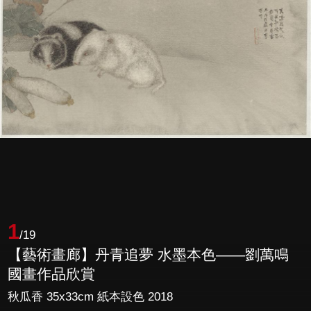
1
/19
【藝術畫廊】丹青追夢 水墨本色——劉萬鳴
國畫作品欣賞
秋瓜香 35x33cm 紙本設色 2018