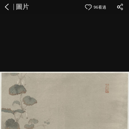
圖片
96看過