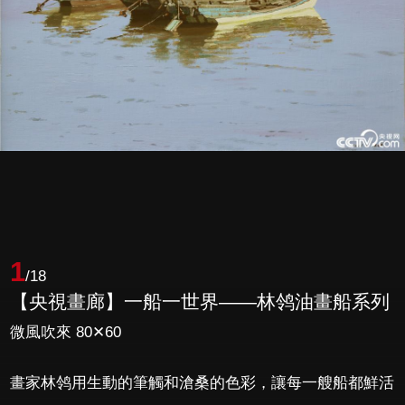
1
/18
【央視畫廊】一船一世界——林鸰油畫船系列
微風吹來 80✕60
畫家林鸰用生動的筆觸和滄桑的色彩，讓每一艘船都鮮活