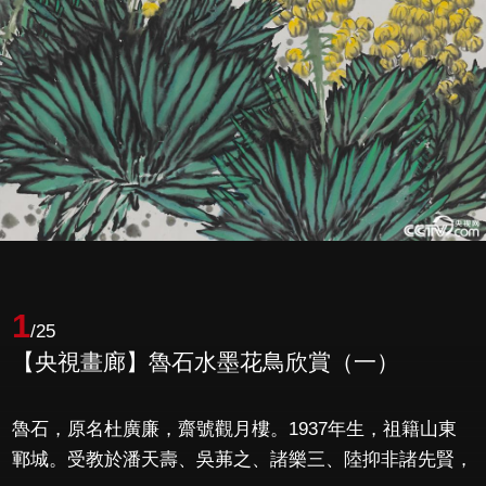
1
/25
【央視畫廊】魯石水墨花鳥欣賞（一）
魯石，原名杜廣廉，齋號觀月樓。1937年生，祖籍山東
鄆城。受教於潘天壽、吳茀之、諸樂三、陸抑非諸先賢，