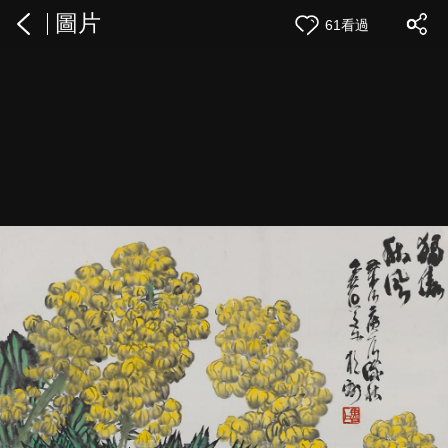
圖片
61看過