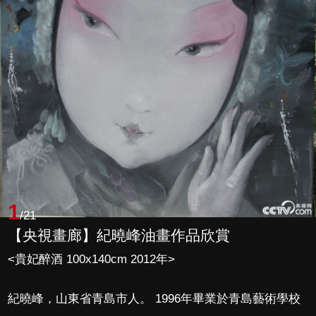
1
/21
【央視畫廊】紀曉峰油畫作品欣賞
<貴妃醉酒 100x140cm 2012年>
紀曉峰，山東省青島市人。 1996年畢業於青島藝術學校