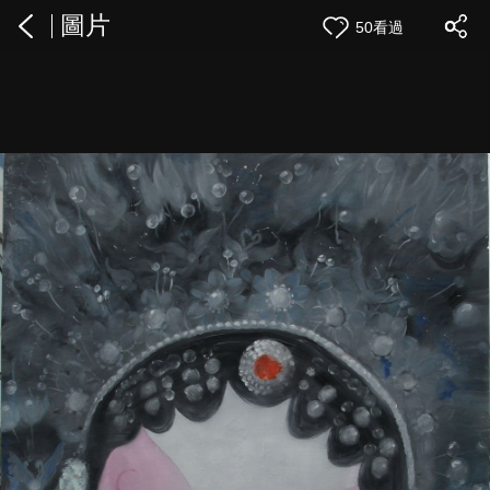
圖片
50看過