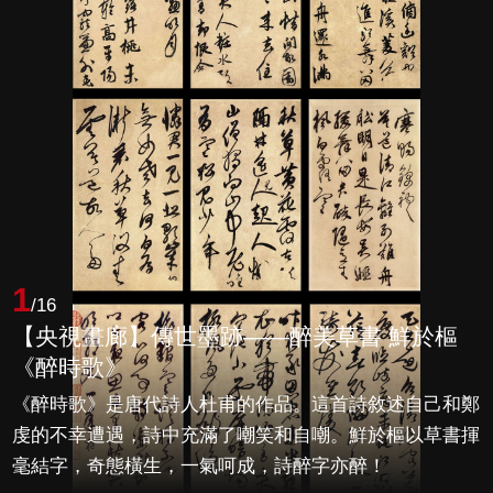
1
/16
【央視畫廊】傳世墨跡——醉美草書 鮮於樞
《醉時歌》
《醉時歌》是唐代詩人杜甫的作品。這首詩敘述自己和鄭
虔的不幸遭遇，詩中充滿了嘲笑和自嘲。鮮於樞以草書揮
毫結字，奇態橫生，一氣呵成，詩醉字亦醉！