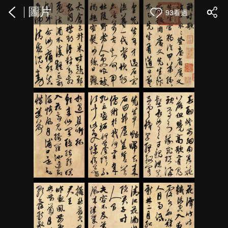
圖片
93看過