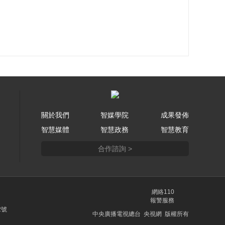
關於我們
智媒學院
成果發佈
智慧媒體
智慧政務
智慧教育
合作諮詢 >
網絡110
報警服務
2號
中央廣播電視總台 央視網 版權所有