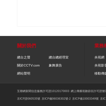
關於我們
業務
總台之聲
總台總經理室
央視網
關於CCTV.com
象舞廣告
央視影
網站聲明
移動傳
互聯網新聞信息服務許可證10120170003
網上傳播視聽節目許可證號01
京ICP證060535號
京ICP備06036302號-2
京ICP備10003349號
京IC