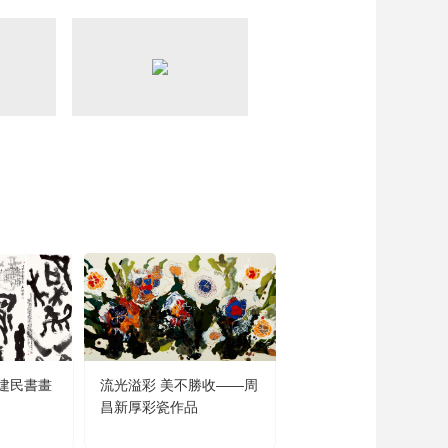
藝術
汽車
數智
5G
産業+
時尚
天氣
才藝
網展
央央好物
建民書畫
流光溢彩 美不勝收——周
聞道未遲——沈鵬詩書
昌新厚彩瓷作品
品展