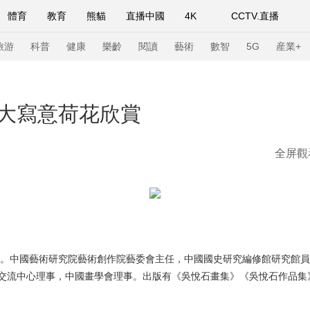
體育
教育
熊貓
直播中國
4K
CCTV.直播
式妙語
主持人
下載央視影音
熱解讀
天天學習
旅游
科普
健康
樂齡
閱讀
藝術
數智
5G
産業+
紀錄片網
國家大劇院
大型活動
大寫意荷花欣賞
全屏觀
科技
法治
文娛
人物
公益
圖片
習式妙語
央視快評
央視網評
光華銳評
鋒面
頻道
VR/AR
4K專區
全景新聞
請入列
人生第一次
人生第二次
北京。中國藝術研究院藝術創作院藝委會主任，中國國史研究編修館研究館
年冬奧會
CBA
NBA
中超
國足
國際足球
網球
綜
交流中心理事，中國畫學會理事。出版有《吳悅石畫集》《吳悅石作品集
體育江湖
文化體育
冰雪道路
足球道路