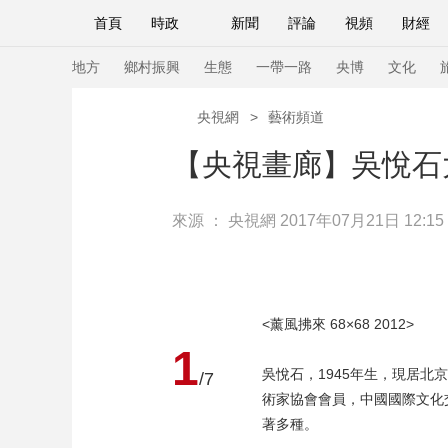
首頁
時政
新聞
評論
視頻
財經
人民領袖習近平
直播
海外頻道
片庫
iPanda
欄目大全
聯播+
English
中國領導人
節目單
Монгол
聽音
央視快評
微視頻
習
地方
鄉村振興
生態
一帶一路
央博
文化
央視網
>
藝術頻道
總台春晚
網絡春晚
共産黨員網
秧紀錄
【央視畫廊】吳悅石
來源 ：
央視網
2017年07月21日 12:15
新聞
國內
國際
評論
經濟
軍事
人民領袖習近平
聯播+
熱解讀
天天學習
視頻
小央視頻
小央直播
直播中國
熊貓
<薰風拂來 68×68 2012>
現場
前線
比劃
快看
藍海中國
新兵
1
吳悅石，1945年生，現居
/7
體育
直播
競猜
2026年世界盃
2026
術家協會會員，中國國際文化
著多種。
VIP會員
CCTV奧林匹克頻道
生活體育大會