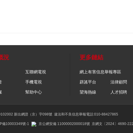
概況
更多鏈結
互聯網電視
網上有害信息舉報專區
音
手機電視
辟謠平台
法律顧問
媒
幫助中心
望海熱線
人才招聘
02002 新出網證（京）字098號
違法和不良信息舉報電話:010-88427865
P備10003349號-1
京公網安備 11000002000018號
京網文〔2024〕4690-22