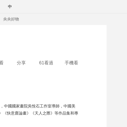
中
央央好物
看
分享
61看過
手機看
員，中國國家畫院吳悅石工作室導師，中國美
合體育
亞冬會
》《快意齋論畫》《天人之際》等作品集和專