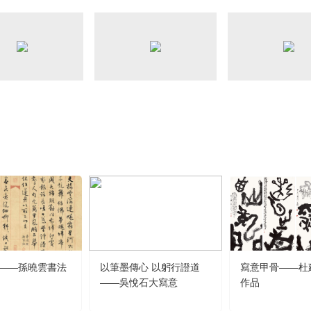
央博
非遺
文化
旅游
科普
健康
樂齡
閱讀
雲起
超級工廠
智敬中國
全民健康
顏選攻略
海洋
熱播榜
總台企業白名單
——孫曉雲書法
以筆墨傳心 以躬行證道
寫意甲骨——杜
——吳悅石大寫意
作品