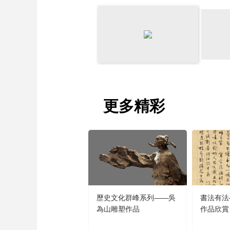
財經
教育
鄉村振興
生態環境
一帶一路
大國智造
大國展會
大國保險
雲頂對話
CCTV.節目官網
直播
節目單
欄目
片庫
更多精彩
歷史文化群峰系列——吳
書法有法
為山雕塑作品
作品欣賞