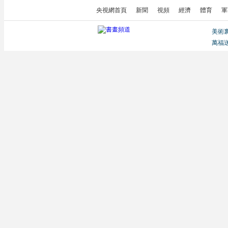
央視網首頁
新聞
視頻
經濟
體育
軍
美術
萬福