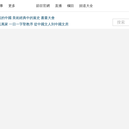
事
更多
節目官網
直播
欄目
頻道大全
裏的中國
美術經典中的黨史
書畫大會
送萬家
一日一字聖教序
從中國文人到中國文房