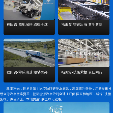
福田篇-屬地深耕 綠動全球
福田篇-智造出海 共生共贏
福田篇-技術紮根 責任同行
福田篇-零碳鑄基 馳騁萬邦
馭電逐光，世界共鑒！比亞迪以研發為底氣，高築專利壁壘，用新技術推
動全球汽車産業變革，把新能源汽車帶到全球 117個 國家和地區，踐行 “技術
紮根、綠色承諾、本地共生” 的全球化戰略。