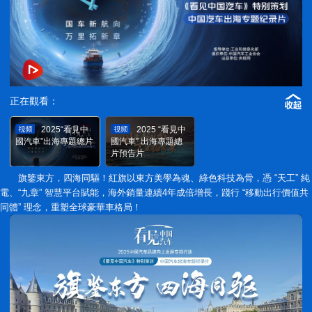
正在觀看：
2025“看見中
2025 “看見中
國汽車”出海專題總片
國汽車” 出海專題總
片預告片
旗鑒東方，四海同驅！紅旗以東方美學為魂、綠色科技為骨，憑 “天工” 純
電、“九章” 智慧平台賦能，海外銷量連續4年成倍增長，踐行 “移動出行價值共
同體” 理念，重塑全球豪華車格局！