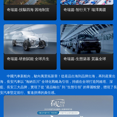
奇瑞篇-技驅四海 因地制宜
奇瑞篇-智行天下 瑞澤萬疆
奇瑞篇-研創賦能 全球共生
奇瑞篇-生態築基 質贏全球
中國汽車新航向，駛向萬里拓新章！從産品出海到品牌出海，再到産業出
海，長安汽車以 “海納百川” 全球化戰略為引領，持續在全球打造阿維塔、深
藍、長安三大品牌，實現了從 “産品輸出” 到 “生態引領” 的華麗蛻變，體現了長
安汽車堅定前行、奮進拼搏的責任感。