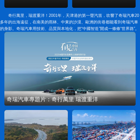
奇行萬里，瑞渡重洋！2001年，天津港的第一聲汽笛，吹響了奇瑞汽車20
多年的出海遠征，在南美的雨林、中東的沙漠、歐洲的街巷都能看到奇瑞汽車
的身影。奇瑞汽車用技術、品質與本地化，把“中國智造”開成一條條“世界路”。
奇瑞汽車專題片：奇行萬里 瑞渡重洋