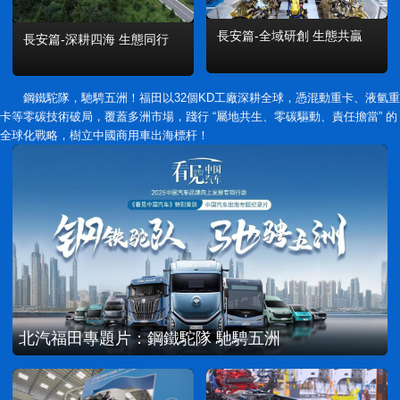
長安篇-全域研創 生態共贏
長安篇-深耕四海 生態同行
鋼鐵駝隊，馳騁五洲！福田以32個KD工廠深耕全球，憑混動重卡、液氫重
卡等零碳技術破局，覆蓋多洲市場，踐行 “屬地共生、零碳驅動、責任擔當” 的
全球化戰略，樹立中國商用車出海標杆！
北汽福田專題片：鋼鐵駝隊 馳騁五洲