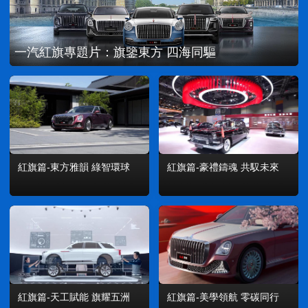
一汽紅旗專題片：旗鑒東方 四海同驅
紅旗篇-豪禮鑄魂 共馭未來
紅旗篇-東方雅韻 綠智環球
紅旗篇-美學領航 零碳同行
紅旗篇-天工賦能 旗耀五洲