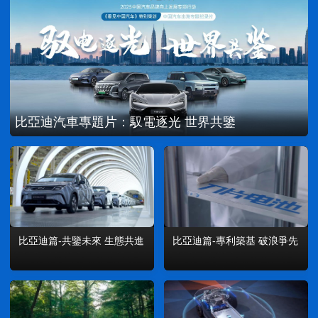
比亞迪汽車專題片：馭電逐光 世界共鑒
比亞迪篇-專利築基 破浪爭先
比亞迪篇-共鑒未來 生態共進