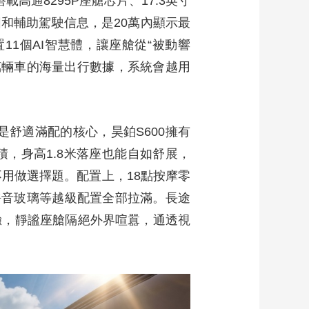
高通8295P座艙芯片、17.3英寸
圖和輔助駕駛信息，是20萬內顯示最
內置11個AI智慧體，讓座艙從“被動響
5萬輛車的海量出行數據，系統會越用
是舒適滿配的核心，昊鉑S600擁有
積，身高1.8米落座也能自如舒展，
不用做選擇題。配置上，18點按摩零
膠靜音玻璃等越級配置全部拉滿。長途
驗，靜謐座艙隔絕外界喧囂，通透視