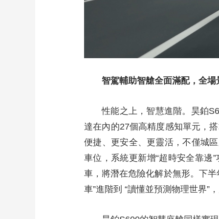
智駕輔助智艙全面滿配，全場
性能之上，智慧進階。昊鉑S6
達在內的27個高精度感知單元，搭載融
便捷、更安全、更靈活，不僅城區
車位，系統更新增“超時安全靠邊
車，將潛在危險化解於無形。下半年，
車”進階到 “讀懂並預測物理世界”