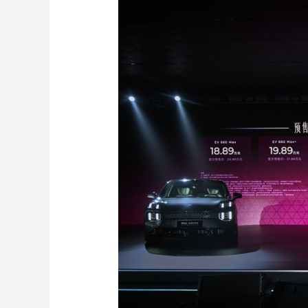
財經
教育
鄉村振興
生態環境
一帶一路
大國智造
大國展會
大國保險
雲頂對話
CCTV.節目官網
直播
節目單
欄目
片庫