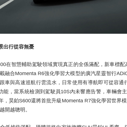
景出行從容無憂
00在智慧輔助駕駛領域實現真正的全係滿配，新車標配高
合Momenta R6強化學習大模型的廣汽星靈智行ADiG
跟車與高速巡航行雲流水，日常使用有導航即可從容通行
”功能，當系統檢測到駕駛員10S內未響應告警，車輛會
昊鉑S600還將首批升級Momenta R7強化學習世
，越開越聰明。