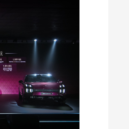
藝術
汽車
數智
5G
産業+
時尚
天氣
才藝
網展
央央好物