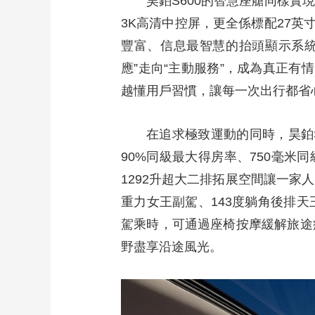
昊鉑S600的智慧座艙同樣實現
3K高清中控屏，更全係標配27英
豐富、信息最智慧的抬頭顯示系統。軟體
應”走向“主動服務”，成為真正有
越懂用戶習慣，讓每一次出行都省
在追求極致運動的同時，昊鉑
90%同級最大得房率、750毫米
1292升超大二排拓展空間讓一家
重力女王副駕、143度躺角後排天
駕乘時，可通過座椅按摩緩解旅途
野盡享沿途風光。