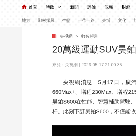
首頁
時政
新聞
評論
視頻
財經
人民領袖習近平
直播
海外頻道
片庫
iPanda
欄目大全
聯播+
English
中國領導人
節目單
Монгол
聽音
央視快評
微視頻
習
地方
鄉村振興
生態
一帶一路
央博
文化
央視網
>
數智頻道
總台春晚
網絡春晚
共産黨員網
秧紀錄
20萬級運動SUV昊鉑
來源：央視網 | 2026-05-17 21:00:35
新聞
國內
國際
評論
經濟
軍事
人民領袖習近平
聯播+
熱解讀
天天學習
央視網消息：5月17日，廣汽
660Max+、增程230Max、增程2
視頻
小央視頻
小央直播
直播中國
熊貓
昊鉑S600在性能、智慧輔助駕駛
現場
前線
比劃
快看
藍海中國
新兵
杆。此刻下訂昊鉑S600，不僅能
體育
直播
競猜
2026年世界盃
2026
VIP會員
CCTV奧林匹克頻道
生活體育大會