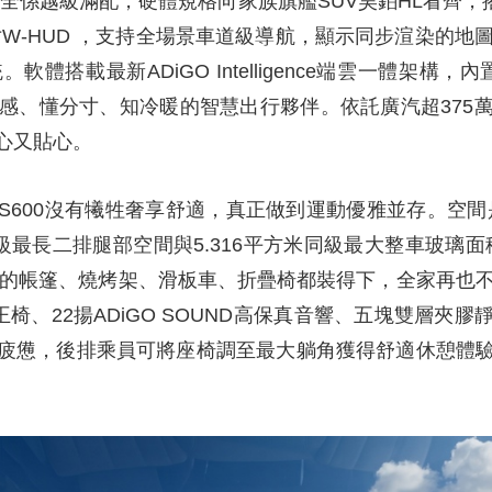
全係越級滿配，硬體規格向家族旗艦SUV昊鉑HL看齊，搭載
寸W-HUD ，支持全場景車道級導航，顯示同步渲染的地
搭載最新ADiGO Intelligence端雲一體架構，
情感、懂分寸、知冷暖的智慧出行夥伴。依託廣汽超37
心又貼心。
S600沒有犧牲奢享舒適，真正做到運動優雅並存。空間
同級最長二排腿部空間與5.316平方米同級最大整車玻璃面
人的帳篷、燒烤架、滑板車、折疊椅都裝得下，全家再也
王椅、22揚ADiGO SOUND高保真音響、五塊雙層夾
疲憊，後排乘員可將座椅調至最大躺角獲得舒適休憩體