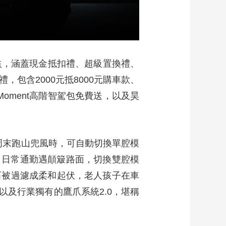
權益，涵蓋現金抵扣禮、超級置換禮、
包含2000元抵8000元購車款、
元Moment高階智駕包免費送，以及昊
。周末跑山兜風時，可自動切換單腔模
；日常通勤遇顛簸路面，切換雙腔模
石被過濾成柔和起伏，老人孩子在車
及行業獨有的鷹爪系統2.0，堪稱