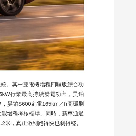
驅系統。其中雙電機增程四驅版綜合功
85kW行業最高持續發電功率，昊鉑
昊鉑S600虧電165km／h高環刷
高性能增程考核標準。同時，新車通過
4.2米，真正做到跑得快也剎得穩。