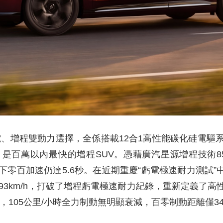
純電、增程雙動力選擇，全係搭載12合1高性能碳化硅電
秒，是百萬以內最快的增程SUV。憑藉廣汽星源增程技術
態下零百加速仍達5.6秒。在近期重慶“虧電極速耐力測試”中，
93km/h，打破了增程虧電極速耐力紀錄，重新定義了
試，105公里/小時全力制動無明顯衰減，百零制動距離僅3