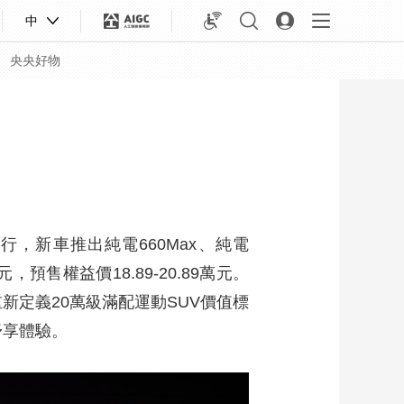
中
央央好物
行，新車推出純電660Max、純電
元，預售權益價18.89-20.89萬元。
新定義20萬級滿配運動SUV價值標
舒享體驗。
合體育
亞冬會