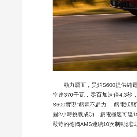
動力層面，昊鉑S600提供
率達370千瓦，零百加速僅4.3
S600實現“虧電不虧力”，虧電狀
圈2小時挑戰成功，虧電極速可達1
嚴苛的德國AMS連續10次制動測