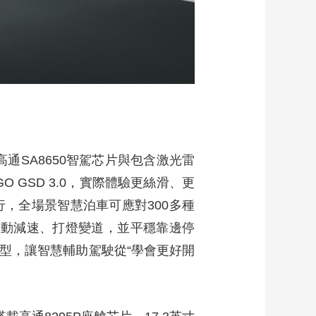
通SA8650智駕芯片與包含激光雷
O GSD 3.0，實際體驗更絲滑、更
，全場景智慧泊車可應對300多種
主動減速、打燈變道，並平穩靠邊停
界模型，讓智慧輔助駕駛從“學會更好開