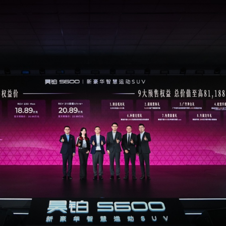
央博
非遺
文化
旅游
科普
健康
樂齡
閱讀
雲起
超級工廠
智敬中國
全民健康
顏選攻略
海洋
熱播榜
總台企業白名單