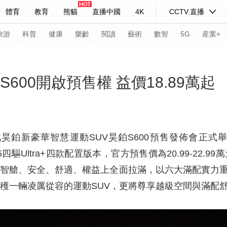
體育
教育
熊貓
直播中國
4K
CCTV.直播
式妙語
主持人
下載央視影音
熱解讀
天天學習
旅游
科普
健康
樂齡
閱讀
藝術
數智
5G
産業+
紀錄片網
國家大劇院
大型活動
S600開啟預售權 益價18.89萬起
科技
法治
文娛
人物
公益
圖片
習式妙語
央視快評
央視網評
光華銳評
鋒面
昊鉑新豪華智慧運動SUV昊鉑S600預售發佈會正式舉
15四驅Ultra+四款配置版本，官方預售價為20.99-22.99萬
頻道
VR/AR
4K專區
全景新聞
、智艙、安全、舒適、權益上全面拉滿，以六大滿配實力重
請入列
人生第一次
人生第二次
收穫一輛凌厲從容的運動SUV，更將尊享越級空間與滿配
年冬奧會
CBA
NBA
中超
國足
國際足球
網球
綜
體育江湖
文化體育
冰雪道路
足球道路