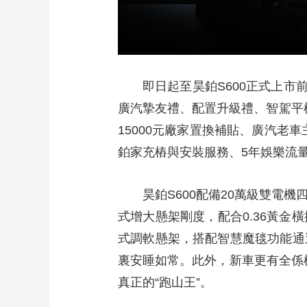
即日起至昊鉑S600正式上市
廣汽摯友禮、配置升級禮、智駕平權
15000元廠家置換補貼、廣汽老車主
鉑家充樁與安裝服務、5年娛樂流
昊鉑S600配備20萬級雙
式增大懸架剛度，配合0.36黃
式調軟懸架，搭配智慧魔毯功能通
裏安睡如常。此外，新車更有全係
真正的“跑山王”。