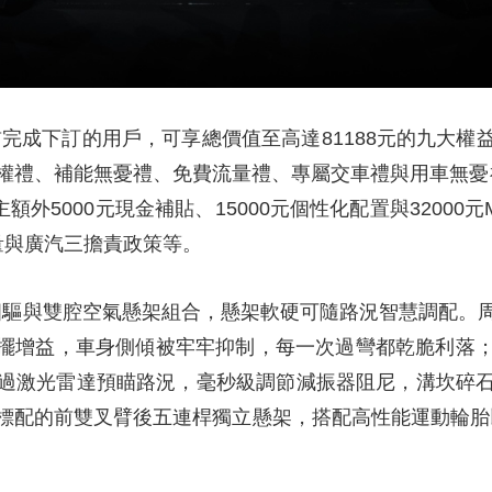
前完成下訂的用戶，可享總價值至高達81188元的九大
禮、補能無憂禮、免費流量禮、專屬交車禮與用車無憂禮，
額外5000元現金補貼、15000元個性化配置與32000
量與廣汽三擔責政策等。
電機四驅與雙腔空氣懸架組合，懸架軟硬可隨路況智慧調配
金橫擺增益，車身側傾被牢牢抑制，每一次過彎都乾脆利落
過激光雷達預瞄路況，毫秒級調節減振器阻尼，溝坎碎
標配的前雙叉臂後五連桿獨立懸架，搭配高性能運動輪胎以