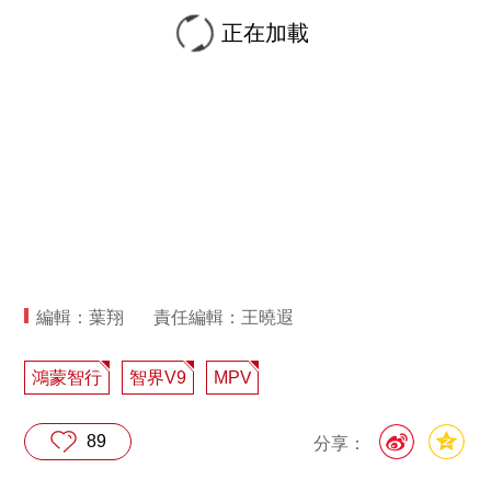
正在加載
編輯：葉翔
責任編輯：王曉遐
鴻蒙智行
智界V9
MPV
89
分享：