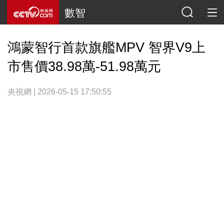
數智
鴻蒙智行首款旗艦MPV 智界V9上
市售價38.98萬-51.98萬元
央視網 | 2026-05-15 17:50:55